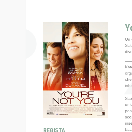
Y
Un 
Scle
div
Kat
org
che
inf
Sce
uni
pos
sco
ins
REGISTA
Ecc