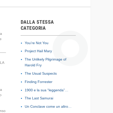
DALLA STESSA
CATEGORIA
la
e
You’re Not You
Project Hail Mary
The Unlikely Pilgrimage of
SLA
Harold Fry
The Usual Suspects
Finding Forrester
la
1900 e la sua “leggenda”…
o
The Last Samurai
Un Conclave come un altro…
enso