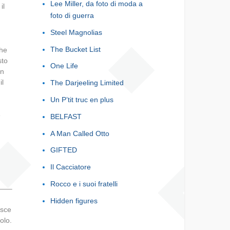
Lee Miller, da foto di moda a
il
foto di guerra
Steel Magnolias
The Bucket List
che
sto
One Life
in
il
The Darjeeling Limited
Un P’tit truc en plus
e
BELFAST
A Man Called Otto
GIFTED
Il Cacciatore
Rocco e i suoi fratelli
Hidden figures
esce
olo.