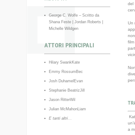
del 
cer
George C. Wolfe – Scritto da
Shana Feste | Jordan Roberts |
Un 
Michelle Wildgen
app
non
fil
ATTORI PRINCIPALI
part
vic
Hilary SwankKate
Non
Emmy RossumBec
div
per
Josh DuhamelEvan
Stephanie BeatrizJill
Jason RitterWil
TR
Julian McMahonLiam
Kat
E tanti altri
…
un’
a m