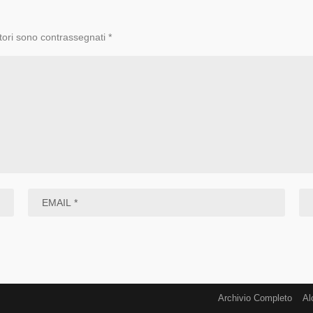
tori sono contrassegnati
*
Archivio Completo
Al