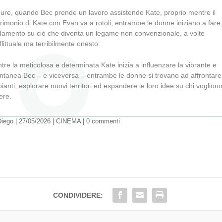
ure, quando Bec prende un lavoro assistendo Kate, proprio mentre il
rimonio di Kate con Evan va a rotoli, entrambe le donne iniziano a fare
idamento su ciò che diventa un legame non convenzionale, a volte
flittuale ma terribilmente onesto.
tre la meticolosa e determinata Kate inizia a influenzare la vibrante e
ntanea Bec – e viceversa – entrambe le donne si trovano ad affrontare 
pianti, esplorare nuovi territori ed espandere le loro idee su chi voglion
ere.
Diego
|
27/05/2026
|
CINEMA
|
0 commenti
CONDIVIDERE: