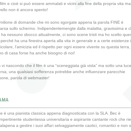
film e cioè si può essere ammalati e vicini alla fine della propria vita ma 
vello non é ancora spento!
milione di domande che mi sono sgorgate appena la parola FINE é
arsa sullo schermo. Indipendentemengte dalla malattia, gravissima e 
 ha nessuno sbocco attualmente, ci sono scene tristi ma ho scelto que
m perché ha una finestra aperta alla vita in generale e a certe esistenze 
icolare, l’amicizia ed il rispetto per ogni essere vivente su questa terra, 
ino di casa forse ha anche bisogno di noi!
 vi nascondo che il film é una “sceneggiata già vista” ma sotto una luc
ersa, una qualsiasi sofferenza potrebbe anche influenzare parecchie
sone, parola di webmaster!
AMA
e è una pianista classica appena diagnosticata con la SLA. Bec è
impertinente studentessa universitaria e aspirante cantante rock che ri
alapena a gestire i suoi affari selvaggiamente caotici, romantici e non s