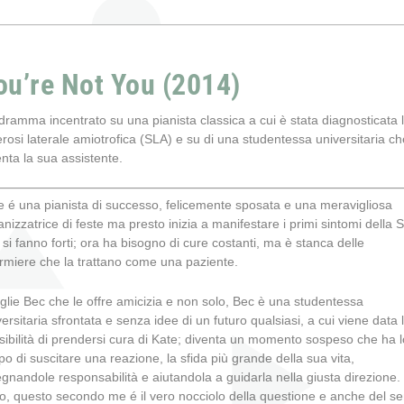
ou’re Not You (2014)
dramma incentrato su una pianista classica a cui è stata diagnosticata 
rosi laterale amiotrofica (
SLA) e su di una studentessa universitaria ch
enta la sua assistente.
e é una pianista di successo, felicemente sposata e una meravigliosa
anizzatrice di feste ma presto inizia a manifestare i primi sintomi della 
 si fanno forti; ora ha bisogno di cure costanti, ma è stanca delle
ermiere che la trattano come una paziente.
glie Bec che le offre amicizia e non solo, Bec è una studentessa
versitaria sfrontata e senza idee di un futuro qualsiasi, a cui viene data 
sibilità di prendersi cura di Kate; diventa un momento sospeso che ha l
po di suscitare una reazione, la sfida più grande della sua vita,
egnandole responsabilità e aiutandola a guidarla nella giusta direzione.
o, questo secondo me é il vero nocciolo della questione e anche del s