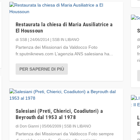
Restaurata la chiesa di Maria Ausiliatrice a
El Houssoun
S
di
SSB
|
24/06/2014
|
SSB IN LIBANO
d
Partenza dei Missionari da Valdocco Foto
P
fr.sputniknews.com L’agenzia ANS salesiana ha...
f
r
PER SAPERNE DI PIÙ
Salesiani (Preti, Chierici, Coadiutori) a
Beyrouth dal 1953 al 1978
L
E
di
Don Gianni
|
05/06/2009
|
SSB IN LIBANO
d
Partenza dei Missionari da Valdocco Foto sempre