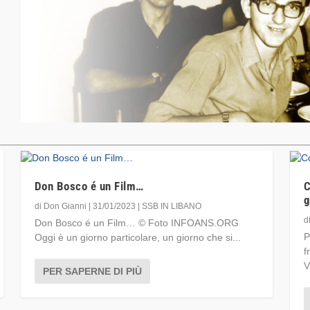
Don Bosco é un Film…
C
g
di
Don Gianni
|
31/01/2023
|
SSB IN LIBANO
d
Don Bosco é un Film… © Foto INFOANS.ORG
P
Oggi è un giorno particolare, un giorno che si...
f
V
PER SAPERNE DI PIÙ