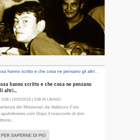
osa hanno scritto e che cosa ne pensano
li altri…
i
SSB
|
10/05/2018
|
SSB IN LIBANO
artenza dei Missionari da Valdocco Foto
r.sputniknews.com Dopo il resoconto di don
ittorio,...
PER SAPERNE DI PIÙ