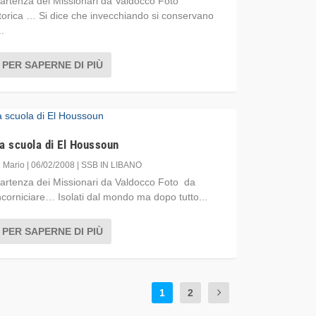
artenza dei Missionari da Valdocco Foto
torica … Si dice che invecchiando si conservano
..
PER SAPERNE DI PIÙ
a scuola di El Houssoun
i
Mario
|
06/02/2008
|
SSB IN LIBANO
artenza dei Missionari da Valdocco Foto da
ncorniciare… Isolati dal mondo ma dopo tutto...
PER SAPERNE DI PIÙ
1
2