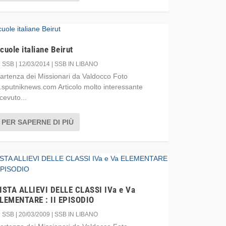
cuole italiane Beirut
i
SSB
|
12/03/2014
|
SSB IN LIBANO
artenza dei Missionari da Valdocco Foto
r.sputniknews.com Articolo molto interessante
icevuto...
PER SAPERNE DI PIÙ
ISTA ALLIEVI DELLE CLASSI IVa e Va
LEMENTARE : II EPISODIO
i
SSB
|
20/03/2009
|
SSB IN LIBANO