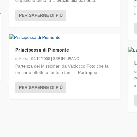
di qualche anno fa… Grazie alla paziente...
P
s
i.
PER SAPERNE DI PIÙ
Principessa di Piemonte
di
Kikka
|
09/12/2008
|
SSB IN LIBANO
L
Partenza dei Missionari da Valdocco Foto che fa
d
un certo effetto a tante e tanti… Purtroppo...
P
i
PER SAPERNE DI PIÙ