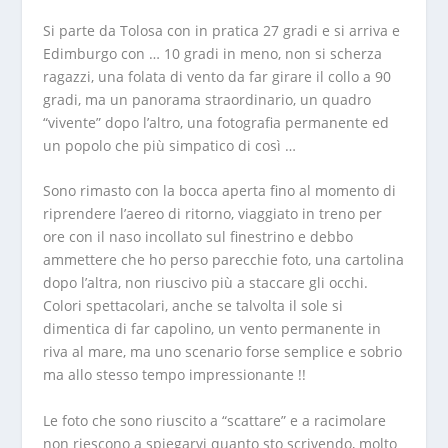
Si parte da Tolosa con in pratica 27 gradi e si arriva e
Edimburgo con … 10 gradi in meno, non si scherza
ragazzi, una folata di vento da far girare il collo a 90
gradi, ma un panorama straordinario, un quadro
“vivente” dopo l’altro, una fotografia permanente ed
un popolo che più simpatico di così …
Sono rimasto con la bocca aperta fino al momento di
riprendere l’aereo di ritorno, viaggiato in treno per
ore con il naso incollato sul finestrino e debbo
ammettere che ho perso parecchie foto, una cartolina
dopo l’altra, non riuscivo più a staccare gli occhi.
Colori spettacolari, anche se talvolta il sole si
dimentica di far capolino, un vento permanente in
riva al mare, ma uno scenario forse semplice e sobrio
ma allo stesso tempo impressionante !!
Le foto che sono riuscito a “scattare” e a racimolare
non riescono a spiegarvi quanto sto scrivendo, molto