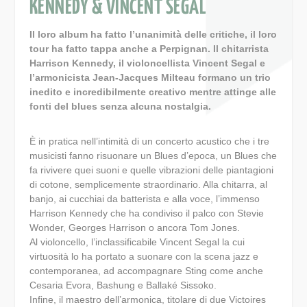
KENNEDY & VINCENT SEGAL
Il loro album ha fatto l’unanimità delle critiche, il loro
tour ha fatto tappa anche a Perpignan. Il chitarrista
Harrison Kennedy, il violoncellista Vincent Segal e
l’armonicista Jean-Jacques Milteau formano un trio
inedito e incredibilmente creativo mentre attinge alle
fonti del blues senza alcuna nostalgia.
È in pratica nell’intimità di un concerto acustico che i tre
musicisti fanno risuonare un Blues d’epoca, un Blues che
fa rivivere quei suoni e quelle vibrazioni delle piantagioni
di cotone, semplicemente straordinario. Alla chitarra, al
banjo, ai cucchiai da batterista e alla voce, l’immenso
Harrison Kennedy che ha condiviso il palco con Stevie
Wonder, Georges Harrison o ancora Tom Jones.
Al violoncello, l’inclassificabile Vincent Segal la cui
virtuosità lo ha portato a suonare con la scena jazz e
contemporanea, ad accompagnare Sting come anche
Cesaria Evora, Bashung e Ballaké Sissoko.
Infine, il maestro dell’armonica, titolare di due Victoires