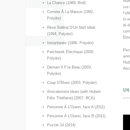
num
La Chance (1989, Bird)
cui
Comme À La Maison (1992,
l’ul
Polydor)
si 
di 
Rêve Sidéral D’Un Naïf Idéal
com
(1994, Polydor)
Etr
Instantanés (1996, Polydor)
Per
Patchwork Électrique (2000,
ann
Polydor)
Hub
Demain Il F’ra Beau (2003,
Asc
Polydor)
Coup D’Blues (2003, Polydor)
UN
Amicalement blues (with Hubert-
Félix Thiéfaine) (2007, RCA)
Personne À L’Ouest, face A (2011)
Personne À L’Ouest, face B (2011)
Puzzle 14 (2014)