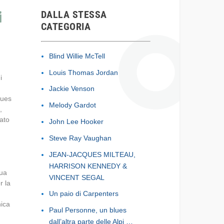
DALLA STESSA
i
CATEGORIA
Blind Willie McTell
n
Louis Thomas Jordan
i
Jackie Venson
lues
Melody Gardot
,
ato
John Lee Hooker
Steve Ray Vaughan
JEAN-JACQUES MILTEAU,
HARRISON KENNEDY &
sua
VINCENT SEGAL
r la
Un paio di Carpenters
nica
Paul Personne, un blues
dall’altra parte delle Alpi …