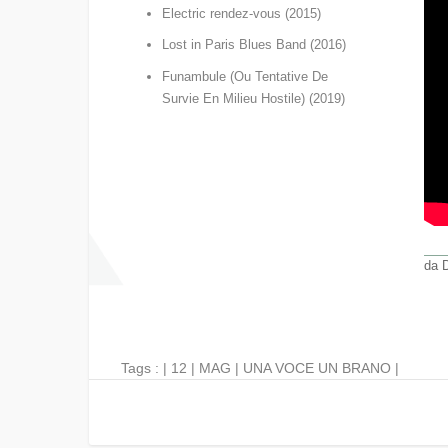
Electric rendez-vous (2015)
Lost in Paris Blues Band (2016)
Funambule (Ou Tentative De
Survie En Milieu Hostile) (2019)
da
Tags : |
12
|
MAG
|
UNA VOCE UN BRANO
|