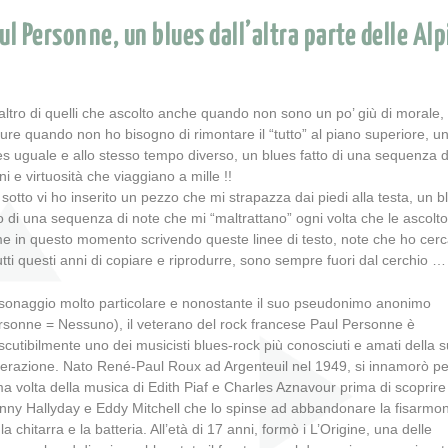
ul Personne, un blues dall’altra parte delle Alp
altro di quelli che ascolto anche quando non sono un po’ giù di morale,
ure quando non ho bisogno di rimontare il “tutto” al piano superiore, u
es uguale e allo stesso tempo diverso, un blues fatto di una sequenza d
i e virtuosità che viaggiano a mille !!
 sotto vi ho inserito un pezzo che mi strapazza dai piedi alla testa, un b
to di una sequenza di note che mi “maltrattano” ogni volta che le ascolto
e in questo momento scrivendo queste linee di testo, note che ho cerc
tutti questi anni di copiare e riprodurre, sono sempre fuori dal cerchio …
sonaggio molto particolare e nonostante il suo pseudonimo anonimo
rsonne = Nessuno), il veterano del rock francese Paul Personne è
iscutibilmente uno dei musicisti blues-rock più conosciuti e amati della 
erazione. Nato René-Paul Roux ad Argenteuil nel 1949, si innamorò pe
ma volta della musica di Edith Piaf e Charles Aznavour prima di scoprire
nny Hallyday e Eddy Mitchell che lo spinse ad abbandonare la fisarmo
la chitarra e la batteria. All’età di 17 anni, formò i L’Origine, una delle