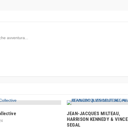
che avventura...
llective
JEAN-JACQUES MILTEAU,
HARRISON KENNEDY & VINC
24
SEGAL