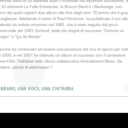
erose band di cui sarebbe stato il frontman nel decennio successivo, t
 i 15 elementi La Folle Entreprise, la Bracos Band e i Backstage, con
timo dei quali registrò due album alla fine degli anni ’70 prima che il gr
sciogliesse. Adottando il nome di Paul Personne, ha pubblicato il suo al
debutto da solista omonimo nel 1982, che è stato seguito dal picco
merciale del 1983, Exclusif, sede dei singoli di successo “Comme un
anger” e “Ça Va Rouler”.
sonne ha continuato ad essere una presenza dal vivo di spicco per tutti 
i 2000, e nel 2007 ha ottenuto un album di successo con il cantautore
ert-Félix Thiéfaine nello sforzo collaborativo Amicalement Blues. Da
oltare, parola di webmaster !!
 BRANO, UNA VOCE, UNA CHITARRA