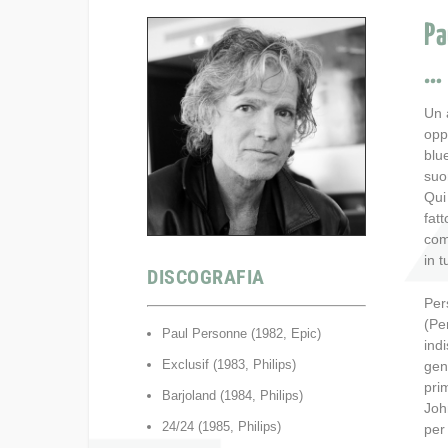
Pa
…
Un 
opp
blu
suon
Qui
fat
com
in 
DISCOGRAFIA
Per
(Pe
Paul Personne (1982, Epic)
ind
Exclusif (1983, Philips)
gen
pri
Barjoland (1984, Philips)
Joh
24/24 (1985, Philips)
per 