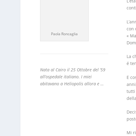
L’et
cont
L’an
con 
Paola Roncaglia
« Ma
Doma
La c
é te
Nata al Cairo il 25 Ottobre del ’59
all’ospedale italiano. I miei
E co
abitavano a Heliopolis allora e …
anni
tutt
dell
Deci
post
Mi r