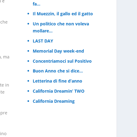
o e
fa…
Il Muezzin, il gallo ed il gatto
nche
Un politico che non voleva
mollare…
LAST DAY
Memorial Day week-end
a, ma
Concentriamoci sul Positivo
Buon Anno che si dice…
i
Letterina di fine d’anno
te in
California Dreamin’ TWO
ite
California Dreaming
mpre
mino