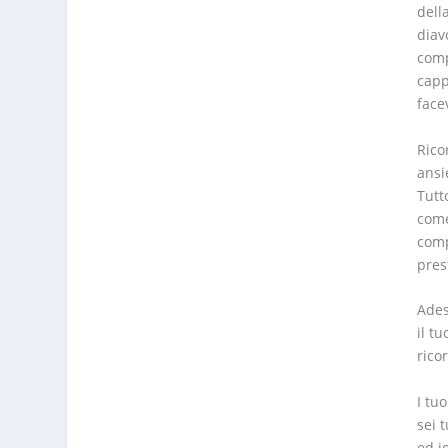
dell
diav
comp
capp
face
Rico
ansi
Tutt
come
comp
pres
Ades
il t
rico
I tu
sei 
ed i