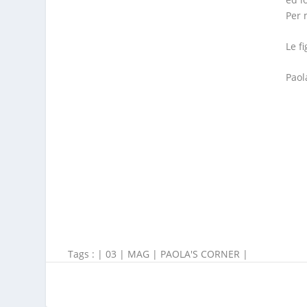
Per 
Le f
Paol
Tags : |
03
|
MAG
|
PAOLA'S CORNER
|