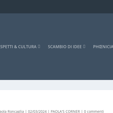
SPETTI & CULTURA
SCAMBIO DI IDEE
PHŒNICI
aola Roncaglia
|
02/03/2024
|
PAOLA'S CORNER
|
0 commenti