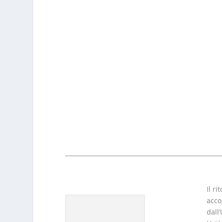
Il r
acco
dall’