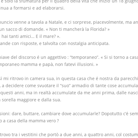
à é solo la sfumatura per il quadro della vita che inizio’ un 18 giugn
inua a formarsi e ad elaborarsi.
nuncio venne a tavola a Natale, e ci sorprese, piacevolmente, ma a
un sacco di domande. « Non ti mancherà la Florida? »
 hai tanti amici… E il mare? ».
nde con risposte, e talvolta con nostalgia anticipata.
hiave del discorso é un aggettivo : “temporaneo”. « Si si torno a cas
mporaneo mamma e papà, non fatevi illusioni. »
sì mi ritrovo in camera sua, in questa casa che é nostra da parecch
, a decidere come svuotare il “suo” armadio di tante cose accumula
i questi anni, ma in realtà accumulate da me anni prima, dalle nasc
a sorella maggiore e dalla sua.
sioni: dare, buttare, cambiare dove accumularle? Dopotutto c’é se
o a casa della mamma vero ?
itrovo tra i vestitini che portò a due anni, a quattro anni, col costu