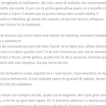
a streghetta di Halloween, del tutu rosso di balletto che nominammo
oletto danzante. E poi con la prima gonnellina jeans, le scarpette r
rate a Cipro, il vestito per la prima danza alla scuola media, il
ottino imbottito, gli stivali che avevan un piccolo tacco e all’epoca
van furore fra le bambine.
rdi ancora così chiari nella mia mente da mamma, momenti indelebi
e e avventure.
o da riconsiderare perché tutto “parla” di te figlia mia. Allora dimmi
 faccio a dare queste cose ? A te non interessan più, ma lo zainett
rato a Nizza, verde gelato, quello non lo dò a nessuno. Semmai p
tarlo alla mia nipotina, ma poi torna da me.
so l’armadio é vuoto, aspetta te e i tuoi tesori, i tuoi orecchini di m
uo tocco femminile, le tue ciabatte piene di granelli di sabbia. Nuovi
rdi tutti da aspettare.
oi tesori son sempre accolti, quale sia la stagione. Ma il più gran te
tu, e mi fai un gran bel regalo. Eh sì dovremo abituarci a vivere ass
o a non inciampare sulle scarpe e gli stivali che lasci un pò dappert