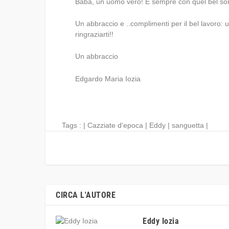
Baba, un uomo vero! E sempre con quel bel sorri
Un abbraccio e ..complimenti per il bel lavoro: u
ringraziarti!!
Un abbraccio
Edgardo Maria Iozia
Tags : |
Cazziate d'epoca
|
Eddy
|
sanguetta
|
CIRCA L'AUTORE
Eddy Iozia