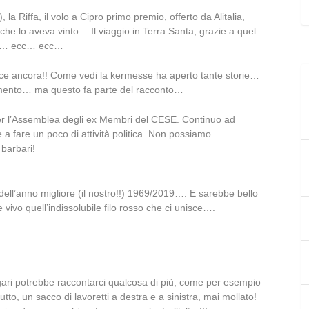
), la Riffa, il volo a Cipro primo premio, offerto da Alitalia,
 che lo aveva vinto… Il viaggio in Terra Santa, grazie a quel
ecc… ecc… ecc…
sce ancora!! Come vedi la kermesse ha aperto tante storie…
mento… ma questo fa parte del racconto…
per l’Assemblea degli ex Membri del CESE. Continuo ad
a fare un poco di attività politica. Non possiamo
 barbari!
ell’anno migliore (il nostro!!) 1969/2019…. E sarebbe bello
 vivo quell’indissolubile filo rosso che ci unisce….
ari potrebbe raccontarci qualcosa di più, come per esempio
utto, un sacco di lavoretti a destra e a sinistra, mai mollato!