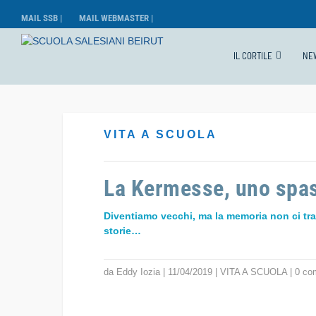
MAIL SSB |
MAIL WEBMASTER |
IL CORTILE
NE
VITA A SCUOLA
La Kermesse, uno spa
Diventiamo vecchi, ma la memoria non ci tr
storie…
da
Eddy Iozia
|
11/04/2019
|
VITA A SCUOLA
|
0 co