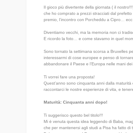
Il gioco più divertente della giornata ( il nostro!!!
che ho comprato a prezzi stracciati dal prefetto
premio, l’incontro con Porcheddu a Cipro… 
Diventiamo vecchi, ma la memoria non ci tradi
E ricordo la foto… e come stavamo in quel mo
Sono tornato la settimana scorsa a Bruxelles 
interessarmi di cose europee e penso di tornare 
abbandonare il Paese e l’Europa nelle mani dei
Ti vorrei fare una proposta!
Quest’anno sono cinquanta anni dalla maturità d
raccontarci le nostre esperienze di vita, e tenere
Maturità: Cinquanta anni dopo!
Ti suggerisco questo bel titolo!!!
Mi è venuta questa idea leggendo di Baba, mag
che per mantenersi agli studi a Pisa ha fatto di t