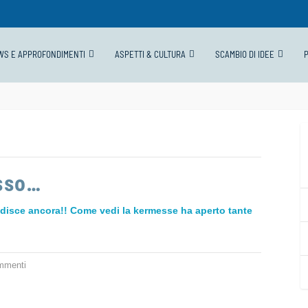
WS E APPROFONDIMENTI
ASPETTI & CULTURA
SCAMBIO DI IDEE
sso…
adisce ancora!! Come vedi la kermesse ha aperto tante
mmenti