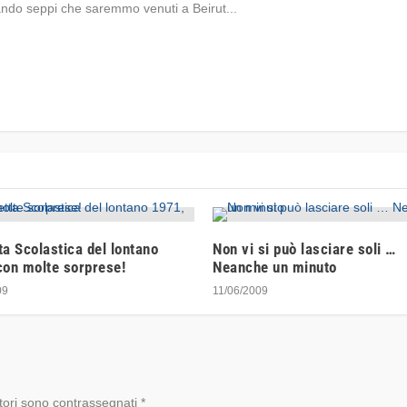
ando seppi che saremmo venuti a Beirut...
a Scolastica del lontano
Non vi si può lasciare soli …
con molte sorprese!
Neanche un minuto
09
11/06/2009
tori sono contrassegnati
*