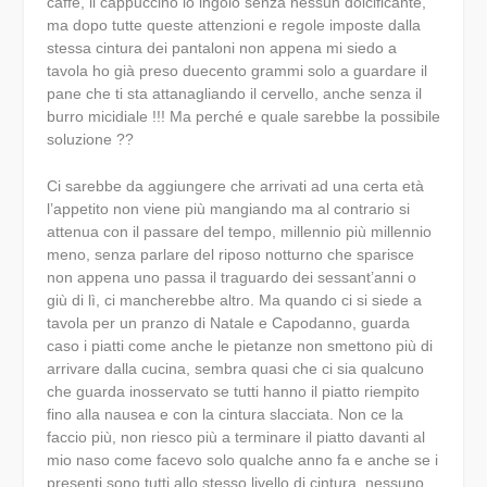
caffè, il cappuccino lo ingoio senza nessun dolcificante,
ma dopo tutte queste attenzioni e regole imposte dalla
stessa cintura dei pantaloni non appena mi siedo a
tavola ho già preso duecento grammi solo a guardare il
pane che ti sta attanagliando il cervello, anche senza il
burro micidiale !!! Ma perché e quale sarebbe la possibile
soluzione ??
Ci sarebbe da aggiungere che arrivati ad una certa età
l’appetito non viene più mangiando ma al contrario si
attenua con il passare del tempo, millennio più millennio
meno, senza parlare del riposo notturno che sparisce
non appena uno passa il traguardo dei sessant’anni o
giù di lì, ci mancherebbe altro. Ma quando ci si siede a
tavola per un pranzo di Natale e Capodanno, guarda
caso i piatti come anche le pietanze non smettono più di
arrivare dalla cucina, sembra quasi che ci sia qualcuno
che guarda inosservato se tutti hanno il piatto riempito
fino alla nausea e con la cintura slacciata. Non ce la
faccio più, non riesco più a terminare il piatto davanti al
mio naso come facevo solo qualche anno fa e anche se i
presenti sono tutti allo stesso livello di cintura, nessuno