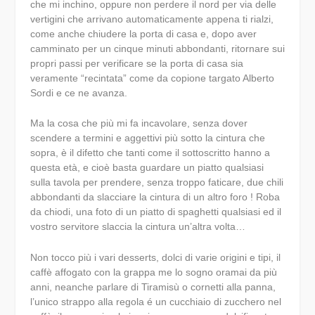
che mi inchino, oppure non perdere il nord per via delle
vertigini che arrivano automaticamente appena ti rialzi,
come anche chiudere la porta di casa e, dopo aver
camminato per un cinque minuti abbondanti, ritornare sui
propri passi per verificare se la porta di casa sia
veramente “recintata” come da copione targato Alberto
Sordi e ce ne avanza.
Ma la cosa che più mi fa incavolare, senza dover
scendere a termini e aggettivi più sotto la cintura che
sopra, è il difetto che tanti come il sottoscritto hanno a
questa età, e cioè basta guardare un piatto qualsiasi
sulla tavola per prendere, senza troppo faticare, due chili
abbondanti da slacciare la cintura di un altro foro ! Roba
da chiodi, una foto di un piatto di spaghetti qualsiasi ed il
vostro servitore slaccia la cintura un’altra volta…
Non tocco più i vari desserts, dolci di varie origini e tipi, il
caffè affogato con la grappa me lo sogno oramai da più
anni, neanche parlare di Tiramisù o cornetti alla panna,
l’unico strappo alla regola é un cucchiaio di zucchero nel