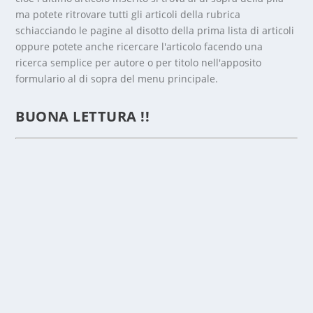
ma potete ritrovare tutti gli articoli della rubrica
schiacciando le pagine al disotto della prima lista di articoli
oppure potete anche ricercare l'articolo facendo una
ricerca semplice per autore o per titolo nell'apposito
formulario al di sopra del menu principale.
INSEG
NARE
BUONA LETTURA !!
PER
CHI,
PER
CHE
COSA…