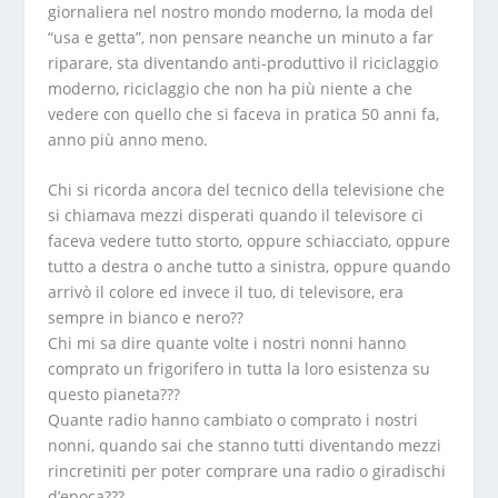
giornaliera nel nostro mondo moderno, la moda del
“usa e getta”, non pensare neanche un minuto a far
riparare, sta diventando anti-produttivo il riciclaggio
moderno, riciclaggio che non ha più niente a che
vedere con quello che si faceva in pratica 50 anni fa,
anno più anno meno.
Chi si ricorda ancora del tecnico della televisione che
si chiamava mezzi disperati quando il televisore ci
faceva vedere tutto storto, oppure schiacciato, oppure
tutto a destra o anche tutto a sinistra, oppure quando
arrivò il colore ed invece il tuo, di televisore, era
sempre in bianco e nero??
Chi mi sa dire quante volte i nostri nonni hanno
comprato un frigorifero in tutta la loro esistenza su
questo pianeta???
Quante radio hanno cambiato o comprato i nostri
nonni, quando sai che stanno tutti diventando mezzi
rincretiniti per poter comprare una radio o giradischi
d’epoca???