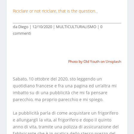
Riciclare or not riciclare, that is the question...
da
Diego
|
12/10/2020
|
MULTICULTURALISMO
|
0
commenti
Photo by Old Youth on Unsplash
Sabato, 10 ottobre del 2020, sto leggendo un
quotidiano francese e fra una pagina ed un’altra mi
imbatto su di una pubblicità che mi fa pensare
parecchio, ma proprio parecchio e mi spiego.
La pubblicità parla di come acquistare un frigorifero
e allungargli la vita, al frigorifero e dopo il quinto
anno di vita, tramite una polizza di assicurazione del
fabbricante che è in pratica dello stesso prezzo del