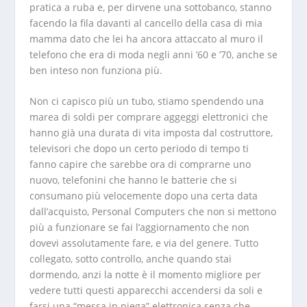
pratica a ruba e, per dirvene una sottobanco, stanno
facendo la fila davanti al cancello della casa di mia
mamma dato che lei ha ancora attaccato al muro il
telefono che era di moda negli anni ’60 e ’70, anche se
ben inteso non funziona più.
Non ci capisco più un tubo, stiamo spendendo una
marea di soldi per comprare aggeggi elettronici che
hanno già una durata di vita imposta dal costruttore,
televisori che dopo un certo periodo di tempo ti
fanno capire che sarebbe ora di comprarne uno
nuovo, telefonini che hanno le batterie che si
consumano più velocemente dopo una certa data
dall’acquisto, Personal Computers che non si mettono
più a funzionare se fai l’aggiornamento che non
dovevi assolutamente fare, e via del genere. Tutto
collegato, sotto controllo, anche quando stai
dormendo, anzi la notte è il momento migliore per
vedere tutti questi apparecchi accendersi da soli e
farsi una “messa in piega” elettronica senza che