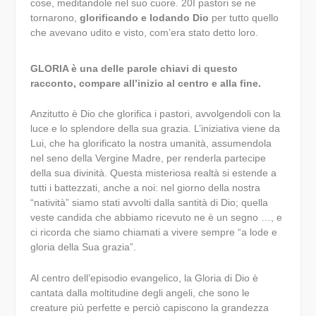
cose, meditandole nel suo cuore.
20
I pastori se ne
tornarono,
glorificando e lodando Dio
per tutto quello
che avevano udito e visto, com’era stato detto loro.
GLORIA è una delle parole chiavi di questo
racconto, compare all’inizio al centro e alla fine.
Anzitutto è Dio che glorifica i pastori, avvolgendoli con la
luce e lo splendore della sua grazia. L’iniziativa viene da
Lui, che ha glorificato la nostra umanità, assumendola
nel seno della Vergine Madre, per renderla partecipe
della sua divinità. Questa misteriosa realtà si estende a
tutti i battezzati, anche a noi: nel giorno della nostra
“natività” siamo stati avvolti dalla santità di Dio; quella
veste candida che abbiamo ricevuto ne è un segno …, e
ci ricorda che siamo chiamati a vivere sempre “a lode e
gloria della Sua grazia”.
Al centro dell’episodio evangelico, la Gloria di Dio è
cantata dalla moltitudine degli angeli, che sono le
creature più perfette e perciò capiscono la grandezza