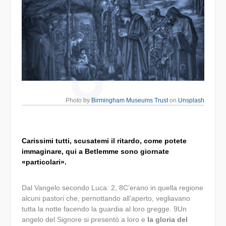
Photo by
Birmingham Museums Trust
on
Unsplash
Carissimi tutti, scusatemi il ritardo, come potete
immaginare, qui a Betlemme sono giornate
«particolari».
Dal Vangelo secondo Luca:
2,
8
C’erano in quella regione
alcuni pastori che, pernottando all’aperto, vegliavano
tutta la notte facendo la guardia al loro gregge.
9
Un
angelo del Signore si presentò a loro e
la gloria del