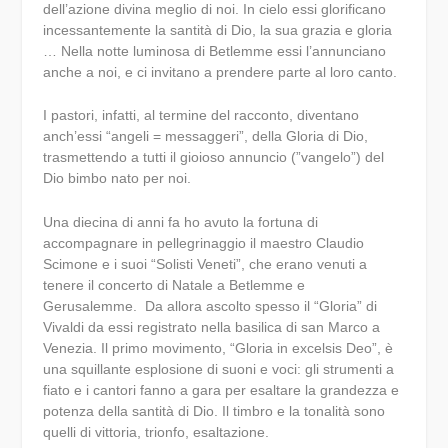
dell’azione divina meglio di noi. In cielo essi glorificano
incessantemente la santità di Dio, la sua grazia e gloria
… Nella notte luminosa di Betlemme essi l’annunciano
anche a noi, e ci invitano a prendere parte al loro canto.
I pastori, infatti, al termine del racconto, diventano
anch’essi “angeli = messaggeri”, della Gloria di Dio,
trasmettendo a tutti il gioioso annuncio (”vangelo”) del
Dio bimbo nato per noi.
Una diecina di anni fa ho avuto la fortuna di
accompagnare in pellegrinaggio il maestro Claudio
Scimone e i suoi “Solisti Veneti”, che erano venuti a
tenere il concerto di Natale a Betlemme e
Gerusalemme.
Da allora ascolto spesso il “Gloria” di
Vivaldi da essi registrato nella basilica di san Marco a
Venezia. Il primo movimento, “
Gloria in excelsis Deo
”, è
una squillante esplosione di suoni e voci: gli strumenti a
fiato e i cantori fanno a gara per esaltare la grandezza e
potenza della santità di Dio. Il timbro e la tonalità sono
quelli di vittoria, trionfo, esaltazione.