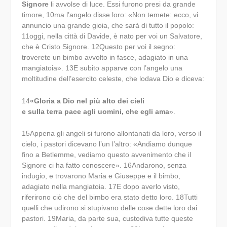
Signore
li avvolse di luce. Essi furono presi da grande
timore,
10
ma l’angelo disse loro: «Non temete: ecco, vi
annuncio una grande gioia, che sarà di tutto il popolo:
11
oggi, nella città di Davide, è nato per voi un Salvatore,
che è Cristo Signore.
12
Questo per voi il segno:
troverete un bimbo avvolto in fasce, adagiato in una
mangiatoia».
13
E subito apparve con l’angelo una
moltitudine dell’esercito celeste, che lodava Dio e diceva:
14
«
Gloria
a Dio nel più alto dei cieli
e sulla terra pace agli uomini, che egli ama
».
15
Appena gli angeli si furono allontanati da loro, verso il
cielo, i pastori dicevano l’un l’altro: «Andiamo dunque
fino a Betlemme, vediamo questo avvenimento che il
Signore ci ha fatto conoscere».
16
Andarono, senza
indugio, e trovarono Maria e Giuseppe e il bimbo,
adagiato nella mangiatoia.
17
E dopo averlo visto,
riferirono ciò che del bimbo era stato detto loro.
18
Tutti
quelli che udirono si stupivano delle cose dette loro dai
pastori.
19
Maria, da parte sua, custodiva tutte queste