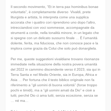
Il secondo movimento, “
Et in terra pax hominibus bonae
voluntatis
”, è completamente diverso
Vivaldi, prete
liturgista e artista, lo interpreta come una supplica
accorata che i quattro cori riprendono uno dopo l’altro,
intrecciandosi con voci sommesse, accompagnate da
strumenti a corde, nella tonalità minore, in un legato che
si spegne con un delicato sussurro finale … È l’umanità
dolente, ferita, ma fiduciosa, che non conosce pace e la
implora come grazia da Colui che solo può donargliela.
Per me, queste suggestioni vivaldiane trovano risonanze
immediate nella situazione della nostra povera umanità
del 2022 in cammino discendente verso il 2023, sia qui in
Terra Santa e nel Medio Oriente, sia in Europa, Africa e
Asia … Per fortuna che il testo biblico originale non fa
riferimento a “gli uomini di buona volontà” (forse troppo
pochi e timidi), ma a “gli uomini amati da Dio” e cioè a
tutti, perché Dio ci ama tutti, senza eccezione, senza se
… né ma…