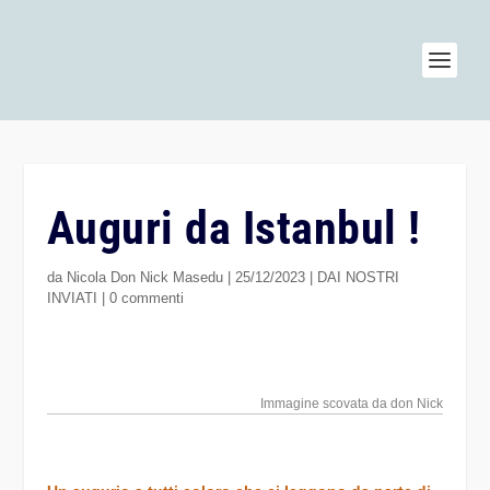
Auguri da Istanbul !
da
Nicola Don Nick Masedu
|
25/12/2023
|
DAI NOSTRI
INVIATI
|
0 commenti
Immagine scovata da don Nick