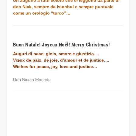
Un augurio a tutti coloro che ci leggono da parte di
don Nick, sempre da Istanbul e sempre puntuale
come un orologio “turco”…
Buon Natale! Joyeux Noël! Merry Christmas!
Auguri di pace, gioia, amore e giustizia….
Vœux de paix, de joie, d’amour et de justice….
Wishes for peace, joy, love and justice…
Don Nicola Masedu