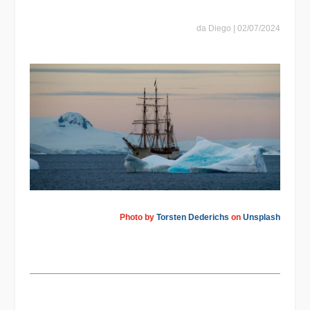
da
Diego
|
02/07/2024
Photo by
Torsten Dederichs
on
Unsplash