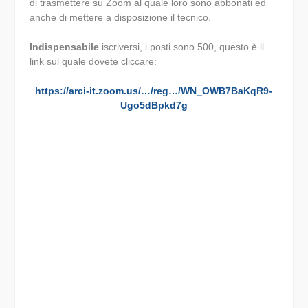
di trasmettere su Zoom al quale loro sono abbonati ed
anche di mettere a disposizione il tecnico.
Indispensabile
iscriversi, i posti sono 500, questo è il
link sul quale dovete cliccare:
https://arci-it.zoom.us/…/reg…/WN_OWB7BaKqR9-
Ugo5dBpkd7g