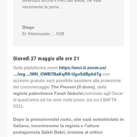
diventato anche il Film del Mese, ne vale
veramente la pena…
Diego
Er Webmaster...
,
SSB
Giovedì 27 maggio alle ore 21
Sulla piattaforma zoom
https://arci-it.zoom.us/
…/reg…/WN_OWB7BaKqR9-Ugo5dBpkd7g
con
accesso gratuito sarà possibile assistere alla proiezione
del cortometraggio
The Present (Il dono)
, della
regista palestinese Farah Nabulsi,
nominato agli Oscar
di quest’anno ed ha vinto molti premi, tra cui il BAFTA
2021.
Dopo la proiezionedel corto, che sarà sottotitolato in
italiano, incontreremo la regista e l’attore
protagonista Saleh Bakri, insieme al critico