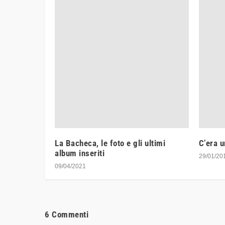
La Bacheca, le foto e gli ultimi
C’era u
album inseriti
29/01/20
09/04/2021
6 Commenti