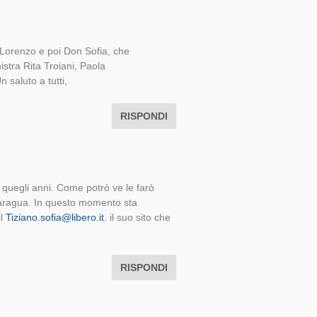
’è Lorenzo e poi Don Sofia, che
istra Rita Troiani, Paola
 saluto a tutti,
RISPONDI
i quegli anni. Come potrò ve le farò
caragua. In questo momento sta
il
Tiziano.sofia@libero.it
. il suo sito che
RISPONDI