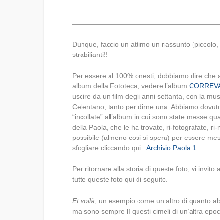
Dunque, faccio un attimo un riassunto (piccolo,
strabilianti!!
Per essere al 100% onesti, dobbiamo dire che al
album della Fototeca, vedere l’album
CORREVA
uscire da un film degli anni settanta, con la m
Celentano, tanto per dirne una. Abbiamo dovuto
“incollate” all’album in cui sono state messe qu
della Paola, che le ha trovate, ri-fotografate, 
possibile (almeno cosi si spera) per essere me
sfogliare cliccando qui :
Archivio Paola 1
.
Per ritornare alla storia di queste foto, vi inv
tutte queste foto qui di seguito.
Et voilà
, un esempio come un altro di quanto abb
ma sono sempre lì questi cimeli di un’altra ep