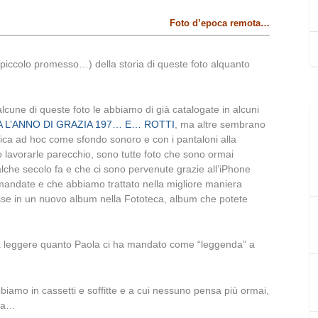
Foto d’epoca remota…
 piccolo promesso…) della storia di queste foto alquanto
cune di queste foto le abbiamo di già catalogate in alcuni
 L’ANNO DI GRAZIA 197… E… ROTTI
, ma altre sembrano
usica ad hoc come sfondo sonoro e con i pantaloni alla
 lavorarle parecchio, sono tutte foto che sono ormai
alche secolo fa e che ci sono pervenute grazie all’iPhone
ri-mandate e che abbiamo trattato nella migliore maniera
sse in un nuovo album nella Fototeca, album che potete
ito a leggere quanto Paola ci ha mandato come “leggenda” a
iamo in cassetti e soffitte e a cui nessuno pensa più ormai,
oca…