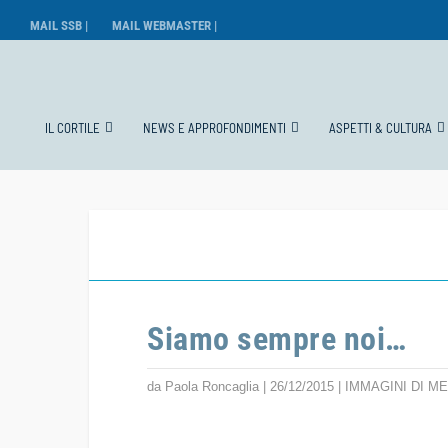
MAIL SSB |
MAIL WEBMASTER |
IL CORTILE
NEWS E APPROFONDIMENTI
ASPETTI & CULTURA
Siamo sempre noi…
da
Paola Roncaglia
|
26/12/2015
|
IMMAGINI DI M