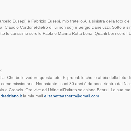
arcello Eusepi) è Fabrizio Eusepi, mio fratello.Alla sinistra della foto c
lia, Claudio Cordone(dietro di lui non so’) e Sergio Daneluzzi. Sotto a sin
o le carissime sorelle Paola e Marina Rotta Loria. Quanti bei ricordi! Un
19
fia. Che bello vedere questa foto. E’ probabile che io abbia delle foto d
 come missionario. Nonostante i suoi 80 anni è da poco rientro dal Ni
nia e Croazia. Ora vive ad Udine all’istituto salesiano Bearzi. La sua ma
dretiziano.it
la mia mail
elisabettaasberto@gmail.com