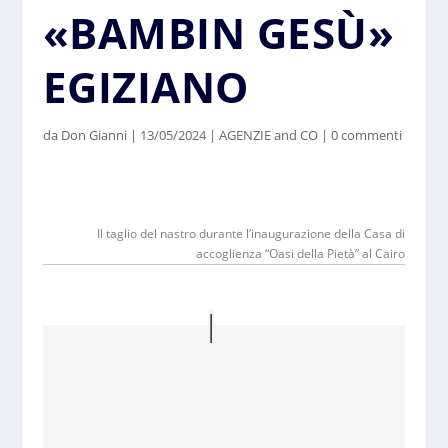
«BAMBIN GESÙ»
EGIZIANO
da
Don Gianni
|
13/05/2024
|
AGENZIE and CO
|
0 commenti
Il taglio del nastro durante l’inaugurazione della Casa di
accoglienza “Oasi della Pietà” al Cairo