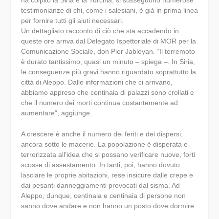
testimonianze di chi, come i salesiani, è già in prima linea
per fornire tutti gli aiuti necessari.
Un dettagliato racconto di ciò che sta accadendo in
queste ore arriva dal Delegato Ispettoriale di MOR per la
Comunicazione Sociale, don Pier Jabloyan. “Il terremoto
è durato tantissimo, quasi un minuto – spiega –. In Siria,
le conseguenze più gravi hanno riguardato soprattutto la
città di Aleppo. Dalle informazioni che ci arrivano,
abbiamo appreso che centinaia di palazzi sono crollati e
che il numero dei morti continua costantemente ad
aumentare”, aggiunge.
A crescere è anche il numero dei feriti e dei dispersi,
ancora sotto le macerie. La popolazione è disperata e
terrorizzata all’idea che si possano verificare nuove, forti
scosse di assestamento. In tanti, poi, hanno dovuto
lasciare le proprie abitazioni, rese insicure dalle crepe e
dai pesanti danneggiamenti provocati dal sisma. Ad
Aleppo, dunque, centinaia e centinaia di persone non
sanno dove andare e non hanno un posto dove dormire.