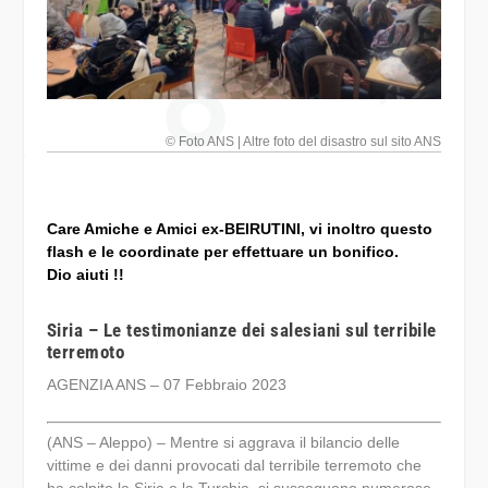
© Foto ANS | Altre foto del disastro sul sito ANS
Care Amiche e Amici ex-BEIRUTINI, vi inoltro questo
flash e le coordinate per effettuare un bonifico.
Dio aiuti !!
Siria – Le testimonianze dei salesiani sul terribile
terremoto
AGENZIA ANS – 07 Febbraio 2023
(ANS – Aleppo) – Mentre si aggrava il bilancio delle
vittime e dei danni provocati dal terribile terremoto che
ha colpito la Siria e la Turchia, si susseguono numerose