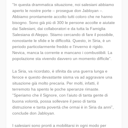
“In questa drammatica situazione, noi salesiani abbiamo
aperto le nostre porte – prosegue don Jabloyan –.
Abbiamo prontamente accolto tutti coloro che ne hanno
bisogno. Sono già più di 300 le persone accolte e aiutate
dai Salesiani, dai collaboratori e da tutta la Famiglia
Salesiana di Aleppo. Stiamo cercando di fare il possibile,
nonostante le sfide e le difficoltà. Questo, in Siria, è un
periodo particolarmente freddo e l’inverno è rigido.
Nevica, manca la corrente e mancano i combustibili. La
popolazione sta vivendo davvero un momento difficile”.
La Siria, va ricordato, è sfinita da una guerra lunga e
feroce e questo devastante sisma va ad aggravare una
situazione già molto precaria. Per molti, infatti, il
terremoto ha spento le poche speranze rimaste.
“Speriamo che il Signore, con l’aiuto di tanta gente di
buona volontà, possa sollevare il peso di tanta
distruzione e tanta povertà che ormai è in Siria da anni”,
conclude don Jabloyan.
I salesiani sono pronti a mobilitarsi in ogni modo per