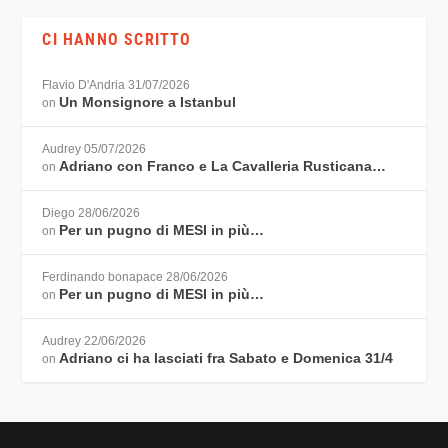
CI HANNO SCRITTO
Flavio D'Andria
31/07/2026
Un Monsignore a Istanbul
on
Audrey
05/07/2026
Adriano con Franco e La Cavalleria Rusticana…
on
Diego
28/06/2026
Per un pugno di MESI in più…
on
Ferdinando bonapace
28/06/2026
Per un pugno di MESI in più…
on
Audrey
22/06/2026
Adriano ci ha lasciati fra Sabato e Domenica 31/4
on