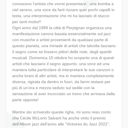
conoscevo l’artista che vorrei presentarvi : una bomba a
ciel sereno, una voce da farti rizzare quei pochi capelli in
testa, una interpretazione che mi ha lasciato di stucco
per tanti motivi!!
Ogni anno dal 1989 la città di Perpignan organizza una
manifestazione canora basata essenzialmente sul jazz
con musiche e artisti provenienti da qualsiasi parte di
questo pianeta, una miriade di artisti che talvolta lasciano
il segno come se fossero pittori delle note, degli spartiti
musicali. Domenica 10 ottobre ho scoperto una di questi
artisti che lasciano il segno appunto, una voce ed una
maniera tutta particolare di interpretare le sue canzoni o
anche brani di altri artisti, ma in maniera completamente
diversa, rigirata da dentro in fuori, da farmi restare per
più di un’ora e mezza seduto sul sedile con la
sensazione di aver incocciato un treno che arrivava dalla
parte opposta!
Mentre sto scrivendo queste righe, mi sono reso conto
che Cécile McLorin Salvant ha anche vinto il premio
dell’Album jazz dell’anno alle “Victoires du Jazz 2022”,