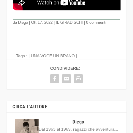
da
Diego
|
Ott 17, 2022
|
IL GIRADISCHI
|
0 commenti
Tags : |
UNA VOCE UN BRANO
|
CONDIVIDERE:
CIRCA L'AUTORE
Diego
Dal 1963 al 1969, ragazzi che avventura...