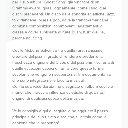
per il suo album “Ghost Song” già vincitore di un
Grammy Award, quasi logicamente, come i suoi due
dischi precedenti. Un disco dalle sonorità eclettiche, jazz,
folk irlandese, blues e pop, dove la franco-americana
combina composizioni commoventi, adattamenti di
classe e cover sublimate di Kate Bush, Kurt Weill e,
perché no, Sting.
Cécile McLorin Salvant è tra quelle rare, rarissime
creature del jazz in grado di rendere e produrre la
freschezza originale del blues o del jazz primitivo, una di
quelle eccezioni capaci di far rivivere queste forme
secolari che vengono riscoperte nei film documentari o
che sono integrate nelle facoltà musicali.
Con la sua voce dorata, ha disegnato un album cucito a
mano, che intreccia influenze eclettiche di qualsiasi
origine, di qualsiasi epoca della musica.
Ve lo consiglio e qui di seguito vi ho aggiunto il pezzo
principale del suo ultimo disco che si intitola come la
canzone che vi propongo!