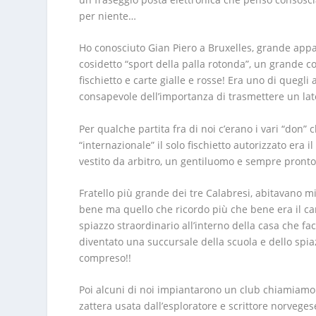
per niente…
Ho conosciuto Gian Piero a Bruxelles, grande appas
cosidetto “sport della palla rotonda”, un grande c
fischietto e carte gialle e rosse! Era uno di quegli
consapevole dell’importanza di trasmettere un lato
Per qualche partita fra di noi c’erano i vari “don”
“internazionale” il solo fischietto autorizzato era 
vestito da arbitro, un gentiluomo e sempre pronto a
Fratello più grande dei tre Calabresi, abitavano m
bene ma quello che ricordo più che bene era il ca
spiazzo straordinario all’interno della casa che f
diventato una succursale della scuola e dello spiaz
compreso!!
Poi alcuni di noi impiantarono un club chiamiamolo
zattera usata dall’esploratore e scrittore norvege