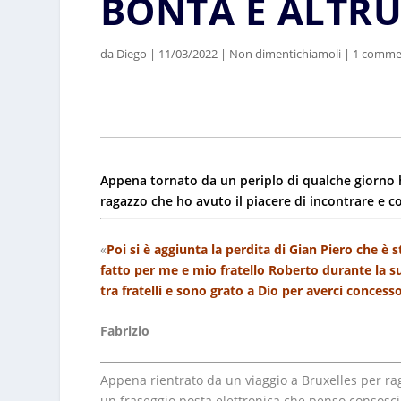
BONTÀ E ALTR
da
Diego
|
11/03/2022
|
Non dimentichiamoli
|
1 comme
Appena tornato da un periplo di qualche giorno h
ragazzo che ho avuto il piacere di incontrare e c
«
Poi si è aggiunta la perdita di Gian Piero che è 
fatto per me e mio fratello Roberto durante la s
tra fratelli e sono grato a Dio per averci concess
Fabrizio
Appena rientrato da un viaggio a Bruxelles per rag
un fraseggio posta elettronica che penso consosci