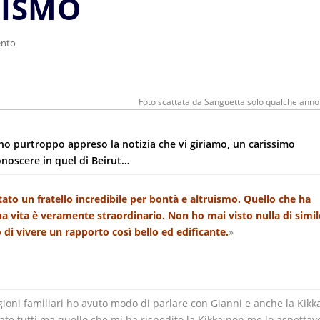
UISMO
nto
Foto scattata da Sanguetta solo qualche anno
o purtroppo appreso la notizia che vi giriamo, un carissimo
onoscere in quel di Beirut…
stato un fratello incredibile per bontà e altruismo. Quello che ha
ua vita è veramente straordinario. Non ho mai visto nulla di simil
o di vivere un rapporto così bello ed edificante.
»
ioni familiari ho avuto modo di parlare con Gianni e anche la Kikka
ate tutti ma quello che mi ha rispedito la Kikka non me lo aspettav