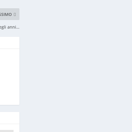
SSIMO
egli anni…