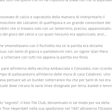
sionato di calcio e sopratutto della maniera di interpretarlo il
onoscitore dei calciatori di quell’epoca e un grande conoscitore del
 arbitri che si trovano solo con un lanternino, preciso, appassionato 
 del gioco del calcio a cui quasi nessuno era appiccicato, anzi…
 che smanettavano con il fischietto ma se la partita era diciamo
il suo, con tanto di giacca e pantaloncini neri, un signor Gian Piero
 scherzare con tutti noi appena la partita era finita.
i pare all’interno della vecchia Ambasciata o Consolato, non ricordo
mpo di pallacanestro all’interno delle mura di casa Calabresi. Uno
aceva pensare ad un bunker sotterraneo ma che per tanti di noi era
zale dove c’erano le varie linee disegnate per terra, basket e tenni
 “segreto”, il Kon-Tiki Club, denominato in tal modo per via della
se Thor Heyerdahl nella sua spedizione nel 1947 attraverso l’Ocean