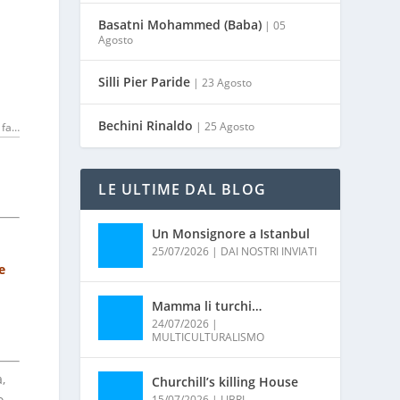
Basatni Mohammed (Baba)
| 05
Agosto
Silli Pier Paride
| 23 Agosto
Bechini Rinaldo
| 25 Agosto
 fa…
LE ULTIME DAL BLOG
Un Monsignore a Istanbul
25/07/2026
|
DAI NOSTRI INVIATI
e
Mamma li turchi…
24/07/2026
|
MULTICULTURALISMO
,
Churchill’s killing House
o
15/07/2026
|
LIBRI