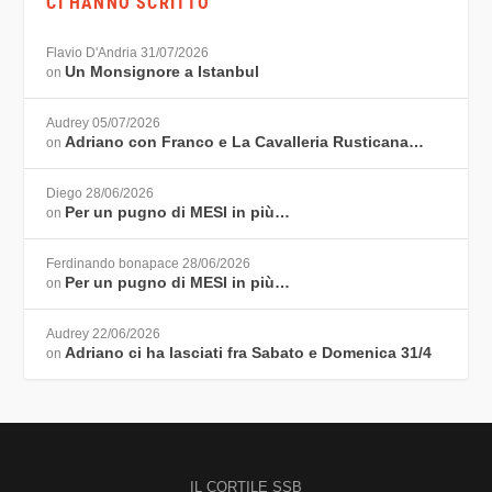
CI HANNO SCRITTO
Flavio D'Andria
31/07/2026
Un Monsignore a Istanbul
on
Audrey
05/07/2026
Adriano con Franco e La Cavalleria Rusticana…
on
Diego
28/06/2026
Per un pugno di MESI in più…
on
Ferdinando bonapace
28/06/2026
Per un pugno di MESI in più…
on
Audrey
22/06/2026
Adriano ci ha lasciati fra Sabato e Domenica 31/4
on
IL CORTILE SSB