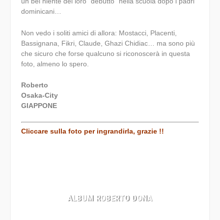
un bel niente del loro “debutto” nella scuola dopo i padri
dominicani…
Non vedo i soliti amici di allora: Mostacci, Placenti,
Bassignana, Fikri, Claude, Ghazi Chidiac… ma sono più
che sicuro che forse qualcuno si riconoscerà in questa
foto, almeno lo spero.
Roberto
Osaka-City
GIAPPONE
Cliccare sulla foto per ingrandirla, grazie !!
ALBUM ROBERTO DONA