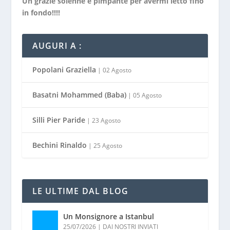
Un grazie solenne e pimpante per avermi letto fino
in fondo!!!!
AUGURI A :
Popolani Graziella
| 02 Agosto
Basatni Mohammed (Baba)
| 05 Agosto
Silli Pier Paride
| 23 Agosto
Bechini Rinaldo
| 25 Agosto
LE ULTIME DAL BLOG
Un Monsignore a Istanbul
25/07/2026
|
DAI NOSTRI INVIATI