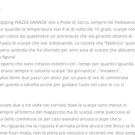
…
shopping PIAZZA GRANDE sito a Piove di Sacco, sempre nel Padovano
i quando la temperatura non è al di sotto dei 15 gradi, scarpe con
on un colore da spaventare un astronauta che sta girando attorno al
l paio di scarpe che stai indossando. La società che “fabbrica” ques
ovano, azienda che ha sfornato per anni paia di scarpe che abbiam
 figura!
operto che sono rimasto indietro con i tempi per quanto riguarda 
i erano sempre e soltanto scarpe “da ginnastica”, “sneakers”,
 salvo farmi due passi con amici per un paio di ore di camminata
r questo o talvolta anche per guidare l’auto nel caso in cui si
assato due o tre volte nei corridoi dove le scarpe sono messe in
sempre all’interno del magazzino ma di scarpe come piacciono al
 una delle commesse se per caso avevano ancora scarpe che si
i riguarda ma la risposta è arrivata prima ancora che finissi la fr
ormai fuori moda, non le porta più nessuno e secondo me, dice sem