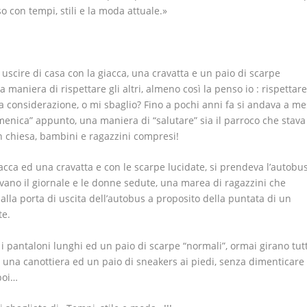
o con tempi, stili e la moda attuale.»
 uscire di casa con la giacca, una cravatta e un paio di scarpe
 maniera di rispettare gli altri, almeno così la penso io : rispettare
vuta considerazione, o mi sbaglio? Fino a pochi anni fa si andava a m
omenica” appunto, una maniera di “salutare” sia il parroco che stava
in chiesa, bambini e ragazzini compresi!
acca ed una cravatta e con le scarpe lucidate, si prendeva l’autobu
gevano il giornale e le donne sedute, una marea di ragazzini che
la porta di uscita dell’autobus a proposito della puntata di un
te.
i pantaloni lunghi ed un paio di scarpe “normali”, ormai girano tutt
 una canottiera ed un paio di sneakers ai piedi, senza dimenticare 
poi…