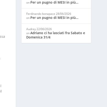
Per un pugno di MESI in più…
on
Ferdinando bonapace
28/06/2026
Per un pugno di MESI in più…
on
Audrey
22/06/2026
Adriano ci ha lasciati fra Sabato e
on
essa
Domenica 31/4
s
i
il