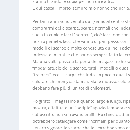
stanno tirando le cuoia per non dire altro.
E qui casca il morto, sempre mio nonno che parla
Per tanti anni sono venuto qui (siamo al centro 
comprarmi delle scarpe, scarpe normali che indoss
suola in cuoio e lacci “normali”, cioè lacci non c
nostro pianeta, lacci che vanno di pari passo con i
modelli di scarpe è molto conosciuta qui nel Pad
indossato in tanti e che hanno sempre fatto la loro
Ma una volta passata la porta del magazzino ho sc
“moda” attuale delle scarpe, tutti i modelli o quas
“trainers”, ecc.., scarpe che indosso poco o quasi
salutare che non guasta mai. Ma le indosso solo pe
debbano fare più di un tot di chilometri.
Ho girato il magazzino alquanto largo e lungo, rip
mostra, effettuato un “periplo” spazio-temporale 
sottoscritto non si trovano più!!!!! Ho chiesto ad
potrebbero catalogare come “normali” per quanto m
: «Caro Signore, le scarpe che lei vorrebbe sono 