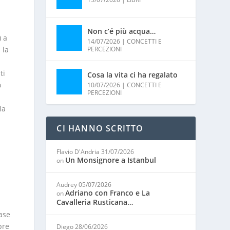
Non c’é più acqua…
) a
14/07/2026
|
CONCETTI E
 la
PERCEZIONI
ti
Cosa la vita ci ha regalato
o
10/07/2026
|
CONCETTI E
PERCEZIONI
la
CI HANNO SCRITTO
Flavio D'Andria
31/07/2026
Un Monsignore a Istanbul
on
Audrey
05/07/2026
Adriano con Franco e La
on
Cavalleria Rusticana…
ase
pre
Diego
28/06/2026