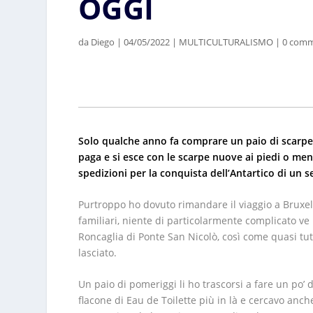
OGGI
da
Diego
|
04/05/2022
|
MULTICULTURALISMO
|
0 comm
Solo qualche anno fa comprare un paio di scarpe “n
paga e si esce con le scarpe nuove ai piedi o me
spedizioni per la conquista dell’Antartico di un s
Purtroppo ho dovuto rimandare il viaggio a Bruxell
familiari, niente di particolarmente complicato ve
Roncaglia di Ponte San Nicolò, così come quasi tut
lasciato.
Un paio di pomeriggi li ho trascorsi a fare un po’ 
flacone di Eau de Toilette più in là e cercavo anc