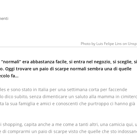
enti
Photo by
Luis Felipe Lins
on
Unsp
ormali” era abbastanza facile, si entra nel negozio, si sceglie, s
no. Oggi trovare un paio di scarpe normali sembra una di quelle
ecolo fa…
es e sono stato in Italia per una settimana corta per faccende
 lo dico subito, senza dimenticare un saluto alla mamma in cimiter
ta la sua famiglia e amici e conoscenti che purtroppo ci hanno già
di shopping, capita anche a me come a tanti altri, una camicia qui, 
he di comprarmi un paio di scarpe visto che quelle che sto indossa