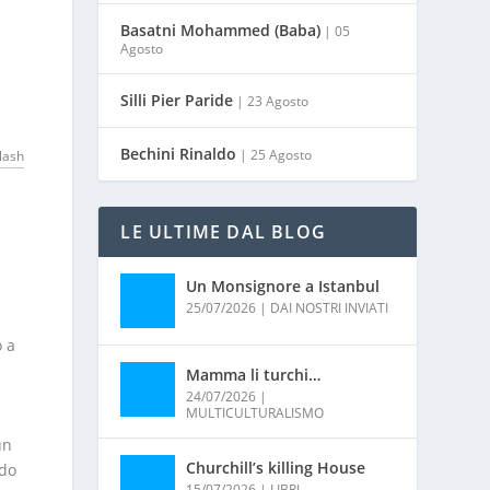
Basatni Mohammed (Baba)
| 05
Agosto
Silli Pier Paride
| 23 Agosto
Bechini Rinaldo
| 25 Agosto
lash
i
LE ULTIME DAL BLOG
Un Monsignore a Istanbul
25/07/2026
|
DAI NOSTRI INVIATI
o a
Mamma li turchi…
24/07/2026
|
MULTICULTURALISMO
un
Churchill’s killing House
ndo
15/07/2026
|
LIBRI