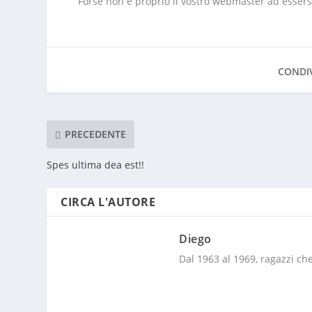
Forse non è proprio il vostro webmaster ad essersi
CONDIV
PRECEDENTE
Spes ultima dea est!!
CIRCA L'AUTORE
Diego
Dal 1963 al 1969, ragazzi che