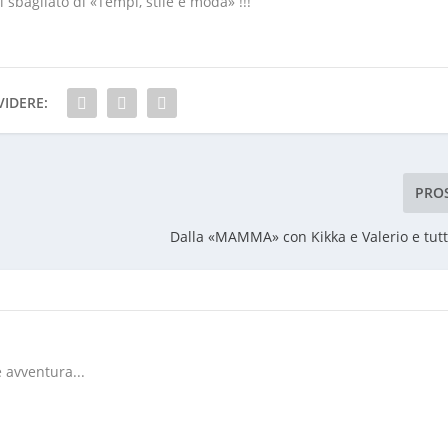
 sbagliato di «Tempi, stile e moda» !!!
IDERE:
PRO
Dalla «MAMMA» con Kikka e Valerio e tutti
 avventura...