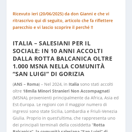
Ricevuto ieri (20/06/2025) da don Gianni e che vi
ritrascrivo qui di seguito, articolo che fa riflettere
parecchio e vi lascio scoprire il perché !!
ITALIA – SALESIANI PER IL
SOCIALE: IN 10 ANNI ACCOLTI
DALLA ROTTA BALCANICA OLTRE
1.000 MSNA NELLA COMUNITÀ
“SAN LUIGI” DI GORIZIA
(
ANS – Roma
) – Nel 2024, in
Italia
sono stati accolti
oltre
18mila Minori Stranieri Non Accompagnati
(MSNA), provenienti principalmente da Africa, Asia ed
Est-Europa. Le regioni con il maggior numero di
ingressi sono state Sicilia, Lombardia e Friuli-Venezia
Giulia. Proprio in quest’ultima, che rappresenta uno
dei principali terminali della cosiddetta “
Rotta
Balcanica”, la comunità salesiana “San Luigi” di