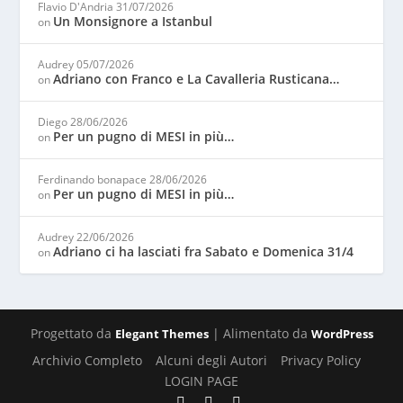
Flavio D'Andria
31/07/2026
Un Monsignore a Istanbul
on
Audrey
05/07/2026
Adriano con Franco e La Cavalleria Rusticana…
on
Diego
28/06/2026
Per un pugno di MESI in più…
on
Ferdinando bonapace
28/06/2026
Per un pugno di MESI in più…
on
Audrey
22/06/2026
Adriano ci ha lasciati fra Sabato e Domenica 31/4
on
Progettato da
| Alimentato da
Elegant Themes
WordPress
Archivio Completo
Alcuni degli Autori
Privacy Policy
LOGIN PAGE