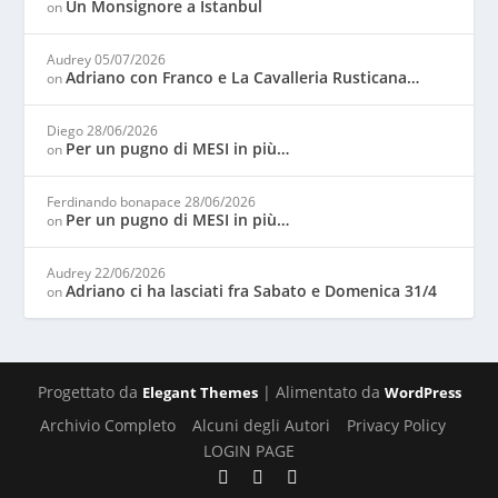
Un Monsignore a Istanbul
on
Audrey
05/07/2026
Adriano con Franco e La Cavalleria Rusticana…
on
Diego
28/06/2026
Per un pugno di MESI in più…
on
Ferdinando bonapace
28/06/2026
Per un pugno di MESI in più…
on
Audrey
22/06/2026
Adriano ci ha lasciati fra Sabato e Domenica 31/4
on
Progettato da
| Alimentato da
Elegant Themes
WordPress
Archivio Completo
Alcuni degli Autori
Privacy Policy
LOGIN PAGE