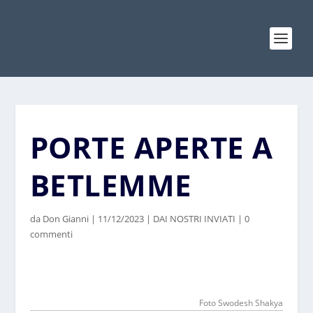
PORTE APERTE A
BETLEMME
da
Don Gianni
|
11/12/2023
|
DAI NOSTRI INVIATI
|
0
commenti
Foto Swodesh Shakya