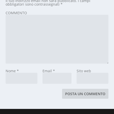
Il tuo indirizzo email non sarà pubblicato.
I campi
obbligatori sono contrassegnati
*
COMMENTO
Nome
*
Email
*
Sito web