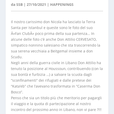
da
SSB
|
27/10/2021
|
HAPPENINGS
Il nostro carissimo don Nicola ha lasciato la Terra
Santa per Istanbul e queste sono le foto del suo
Â«Fan ClubÂ» poco prima della sua partenza… In
alcune delle foto c’è anche Don Attilio CERVESATO,
simpatico nonnino salesiano che sta trascorrendo la
sua serena vecchiaia a Beitgemal insieme a don
Scudu.
Negli anni della guerra civile in Libano Don Attilio ha
tenuto la posizione al Houssoun, contribuendo (con la
sua bontà e furbizia …) a salvare la scuola dagli
“sconfinamenti” dei rifugiati e dalle pretese dei
“Kata’eb” che l’avevano trasformata in “Caserma Don
Bosco”.
Penso che sia un titolo più che meritorio per pagargli
il viaggio e la quota di partecipazione al nostro
incontro del prossimo anno in Libano, non vi pare ?!!!