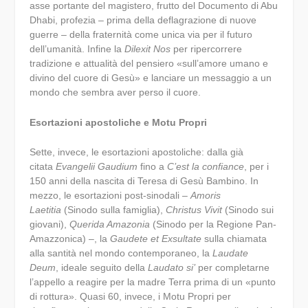
asse portante del magistero, frutto del Documento di Abu
Dhabi, profezia – prima della deflagrazione di nuove
guerre – della fraternità come unica via per il futuro
dell’umanità. Infine la
Dilexit Nos
per ripercorrere
tradizione e attualità del pensiero «sull’amore umano e
divino del cuore di Gesù» e lanciare un messaggio a un
mondo che sembra aver perso il cuore.
Esortazioni apostoliche e Motu Propri
Sette, invece, le esortazioni apostoliche: dalla già
citata
Evangelii Gaudium
fino a
C’est la confiance
, per i
150 anni della nascita di Teresa di Gesù Bambino. In
mezzo, le esortazioni post-sinodali –
Amoris
Laetitia
(Sinodo sulla famiglia),
Christus Vivit
(Sinodo sui
giovani),
Querida Amazonia
(Sinodo per la Regione Pan-
Amazzonica) –, la
Gaudete et Exsultate
sulla chiamata
alla santità nel mondo contemporaneo, la
Laudate
Deum
, ideale seguito della
Laudato si’
per completarne
l’appello a reagire per la madre Terra prima di un «punto
di rottura». Quasi 60, invece, i Motu Propri per