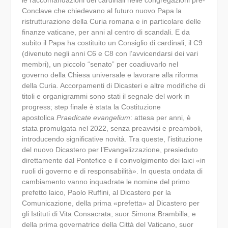
Conclave che chiedevano al futuro nuovo Papa la
ristrutturazione della Curia romana e in particolare delle
finanze vaticane, per anni al centro di scandali. E da
subito il Papa ha costituito un Consiglio di cardinali, il C9
(divenuto negli anni C6 e C8 con l’avvicendarsi dei vari
membri), un piccolo “senato” per coadiuvarlo nel
governo della Chiesa universale e lavorare alla riforma
della Curia. Accorpamenti di Dicasteri e altre modifiche di
titoli e organigrammi sono stati il segnale del work in
progress; step finale è stata la Costituzione
apostolica
Praedicate evangelium
: attesa per anni, è
stata promulgata nel 2022, senza preavvisi e preamboli,
introducendo significative novità. Tra queste, l’istituzione
del nuovo Dicastero per l’Evangelizzazione, presieduto
direttamente dal Pontefice e il coinvolgimento dei laici «in
ruoli di governo e di responsabilità». In questa ondata di
cambiamento vanno inquadrate le nomine del primo
prefetto laico, Paolo Ruffini, al Dicastero per la
Comunicazione, della prima «prefetta» al Dicastero per
gli Istituti di Vita Consacrata, suor Simona Brambilla, e
della prima governatrice della Città del Vaticano, suor