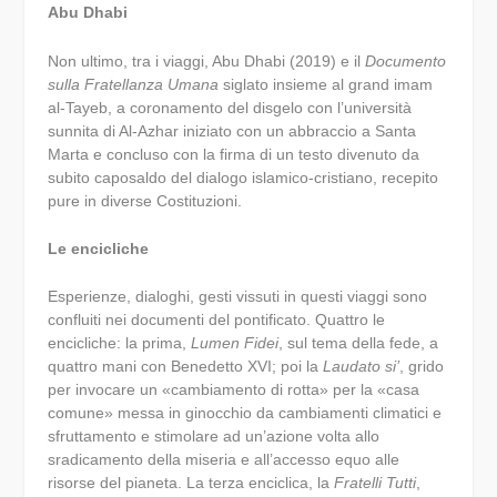
Abu Dhabi
Non ultimo, tra i viaggi, Abu Dhabi (2019) e il
Documento
sulla Fratellanza Umana
siglato insieme al grand imam
al-Tayeb, a coronamento del disgelo con l’università
sunnita di Al-Azhar iniziato con un abbraccio a Santa
Marta e concluso con la firma di un testo divenuto da
subito caposaldo del dialogo islamico-cristiano, recepito
pure in diverse Costituzioni.
Le encicliche
Esperienze, dialoghi, gesti vissuti in questi viaggi sono
confluiti nei documenti del pontificato. Quattro le
encicliche: la prima,
Lumen Fidei
, sul tema della fede, a
quattro mani con Benedetto XVI; poi la
Laudato si’
, grido
per invocare un «cambiamento di rotta» per la «casa
comune» messa in ginocchio da cambiamenti climatici e
sfruttamento e stimolare ad un’azione volta allo
sradicamento della miseria e all’accesso equo alle
risorse del pianeta. La terza enciclica, la
Fratelli Tutti
,