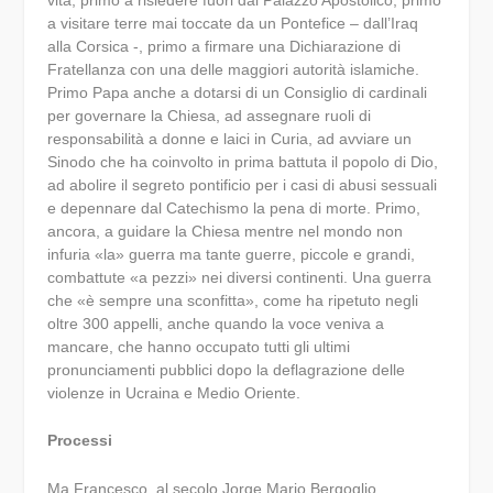
vita, primo a risiedere fuori dal Palazzo Apostolico, primo
a visitare terre mai toccate da un Pontefice – dall’Iraq
alla Corsica -, primo a firmare una Dichiarazione di
Fratellanza con una delle maggiori autorità islamiche.
Primo Papa anche a dotarsi di un Consiglio di cardinali
per governare la Chiesa, ad assegnare ruoli di
responsabilità a donne e laici in Curia, ad avviare un
Sinodo che ha coinvolto in prima battuta il popolo di Dio,
ad abolire il segreto pontificio per i casi di abusi sessuali
e depennare dal Catechismo la pena di morte. Primo,
ancora, a guidare la Chiesa mentre nel mondo non
infuria «la» guerra ma tante guerre, piccole e grandi,
combattute «a pezzi» nei diversi continenti. Una guerra
che «è sempre una sconfitta», come ha ripetuto negli
oltre 300 appelli, anche quando la voce veniva a
mancare, che hanno occupato tutti gli ultimi
pronunciamenti pubblici dopo la deflagrazione delle
violenze in Ucraina e Medio Oriente.
Processi
Ma Francesco, al secolo Jorge Mario Bergoglio,