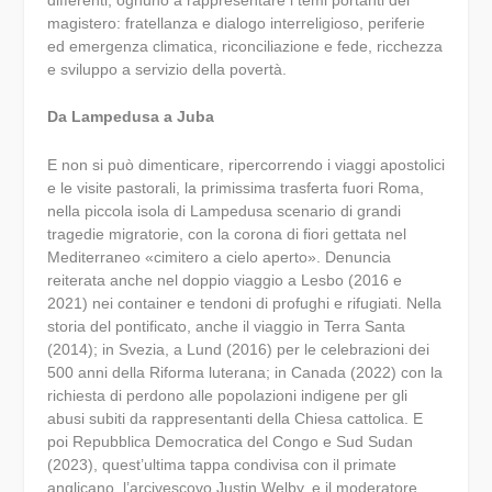
differenti, ognuno a rappresentare i temi portanti del
magistero: fratellanza e dialogo interreligioso, periferie
ed emergenza climatica, riconciliazione e fede, ricchezza
e sviluppo a servizio della povertà.
Da Lampedusa a Juba
E non si può dimenticare, ripercorrendo i viaggi apostolici
e le visite pastorali, la primissima trasferta fuori Roma,
nella piccola isola di Lampedusa scenario di grandi
tragedie migratorie, con la corona di fiori gettata nel
Mediterraneo «cimitero a cielo aperto». Denuncia
reiterata anche nel doppio viaggio a Lesbo (2016 e
2021) nei container e tendoni di profughi e rifugiati. Nella
storia del pontificato, anche il viaggio in Terra Santa
(2014); in Svezia, a Lund (2016) per le celebrazioni dei
500 anni della Riforma luterana; in Canada (2022) con la
richiesta di perdono alle popolazioni indigene per gli
abusi subiti da rappresentanti della Chiesa cattolica. E
poi Repubblica Democratica del Congo e Sud Sudan
(2023), quest’ultima tappa condivisa con il primate
anglicano, l’arcivescovo Justin Welby, e il moderatore