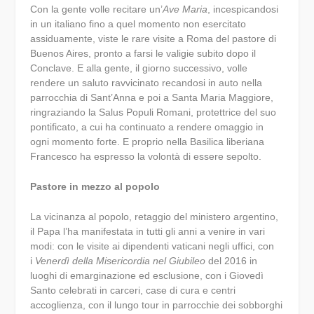
Con la gente volle recitare un’
Ave Maria
, incespicandosi
in un italiano fino a quel momento non esercitato
assiduamente, viste le rare visite a Roma del pastore di
Buenos Aires, pronto a farsi le valigie subito dopo il
Conclave. E alla gente, il giorno successivo, volle
rendere un saluto ravvicinato recandosi in auto nella
parrocchia di Sant’Anna e poi a Santa Maria Maggiore,
ringraziando la Salus Populi Romani, protettrice del suo
pontificato, a cui ha continuato a rendere omaggio in
ogni momento forte. E proprio nella Basilica liberiana
Francesco ha espresso la volontà di essere sepolto.
Pastore in mezzo al popolo
La vicinanza al popolo, retaggio del ministero argentino,
il Papa l’ha manifestata in tutti gli anni a venire in vari
modi: con le visite ai dipendenti vaticani negli uffici, con
i
Venerdì della Misericordia nel Giubileo
del 2016 in
luoghi di emarginazione ed esclusione, con i Giovedì
Santo celebrati in carceri, case di cura e centri
accoglienza, con il lungo tour in parrocchie dei sobborghi