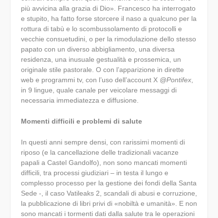
più avvicina alla grazia di Dio». Francesco ha interrogato
e stupito, ha fatto forse storcere il naso a qualcuno per la
rottura di tabù e lo scombussolamento di protocolli e
vecchie consuetudini, o per la rimodulazione dello stesso
papato con un diverso abbigliamento, una diversa
residenza, una inusuale gestualità e prossemica, un
originale stile pastorale. O con l’apparizione in dirette
web e programmi tv, con l’uso dell’account X
@Pontifex
,
in 9 lingue, quale canale per veicolare messaggi di
necessaria immediatezza e diffusione.
Momenti difficili e problemi di salute
In questi anni sempre densi, con rarissimi momenti di
riposo (e la cancellazione delle tradizionali vacanze
papali a Castel Gandolfo), non sono mancati momenti
difficili, tra processi giudiziari – in testa il lungo e
complesso processo per la gestione dei fondi della Santa
Sede -, il caso Vatileaks 2, scandali di abusi e corruzione,
la pubblicazione di libri privi di «nobiltà e umanità». E non
sono mancati i tormenti dati dalla salute tra le operazioni