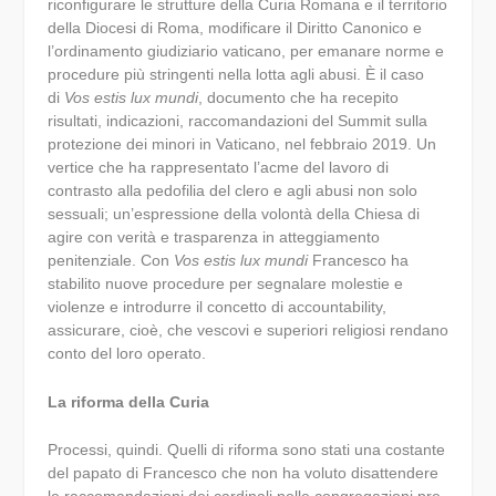
riconfigurare le strutture della Curia Romana e il territorio
della Diocesi di Roma, modificare il Diritto Canonico e
l’ordinamento giudiziario vaticano, per emanare norme e
procedure più stringenti nella lotta agli abusi. È il caso
di
Vos estis lux mundi
, documento che ha recepito
risultati, indicazioni, raccomandazioni del Summit sulla
protezione dei minori in Vaticano, nel febbraio 2019. Un
vertice che ha rappresentato l’acme del lavoro di
contrasto alla pedofilia del clero e agli abusi non solo
sessuali; un’espressione della volontà della Chiesa di
agire con verità e trasparenza in atteggiamento
penitenziale. Con
Vos estis lux mundi
Francesco ha
stabilito nuove procedure per segnalare molestie e
violenze e introdurre il concetto di accountability,
assicurare, cioè, che vescovi e superiori religiosi rendano
conto del loro operato.
La riforma della Curia
Processi, quindi. Quelli di riforma sono stati una costante
del papato di Francesco che non ha voluto disattendere
le raccomandazioni dei cardinali nelle congregazioni pre-