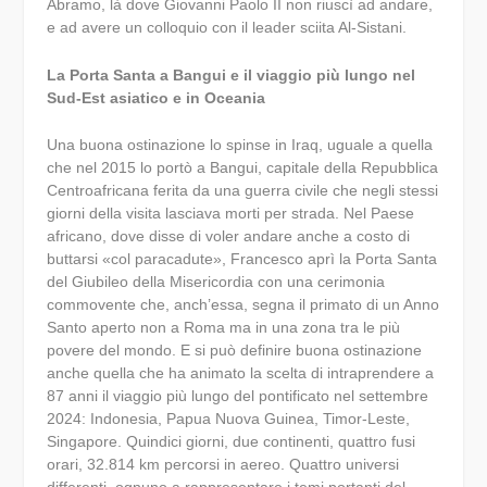
Abramo, là dove Giovanni Paolo II non riuscì ad andare,
e ad avere un colloquio con il leader sciita Al-Sistani.
La Porta Santa a Bangui e il viaggio più lungo nel
Sud-Est asiatico e in Oceania
Una buona ostinazione lo spinse in Iraq, uguale a quella
che nel 2015 lo portò a Bangui, capitale della Repubblica
Centroafricana ferita da una guerra civile che negli stessi
giorni della visita lasciava morti per strada. Nel Paese
africano, dove disse di voler andare anche a costo di
buttarsi «col paracadute», Francesco aprì la Porta Santa
del Giubileo della Misericordia con una cerimonia
commovente che, anch’essa, segna il primato di un Anno
Santo aperto non a Roma ma in una zona tra le più
povere del mondo. E si può definire buona ostinazione
anche quella che ha animato la scelta di intraprendere a
87 anni il viaggio più lungo del pontificato nel settembre
2024: Indonesia, Papua Nuova Guinea, Timor-Leste,
Singapore. Quindici giorni, due continenti, quattro fusi
orari, 32.814 km percorsi in aereo. Quattro universi