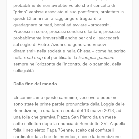
probabilmente non avrebbe voluto che il concetto di
“primo” venisse associato al suo pontificato, proiettato in
questi 12 anni non a raggiungere traguardi o
guadagnare primati, bensì ad avviare «processi».
Processi in corso, processi conclusi o lontani, processi
probabilmente irreversibili anche per chi gli succederà
sul soglio di Pietro. Azioni che generano «nuovi
dinamismi» nella società e nella Chiesa – come ha scritto
nella
road map
del pontificato, la
Evangelii gaudium
–
sempre nell’orizzonte dell’incontro, dello scambio, della
collegialità.
Dalla fine del mondo
«Incominciamo questo cammino, vescovo e popolo»,
sono state le prime parole pronunciate dalla Loggia delle
Benedizioni, in una tarda serata del 13 marzo 2013, ad
una folla che gremiva Piazza San Pietro da un mese
sotto i riflettori dopo la rinuncia di Benedetto XVI. A quella
folla il neo eletto Papa 76enne, scelto dai confratelli
cardinali «dalla fine del mondo», chiese la benedizione.