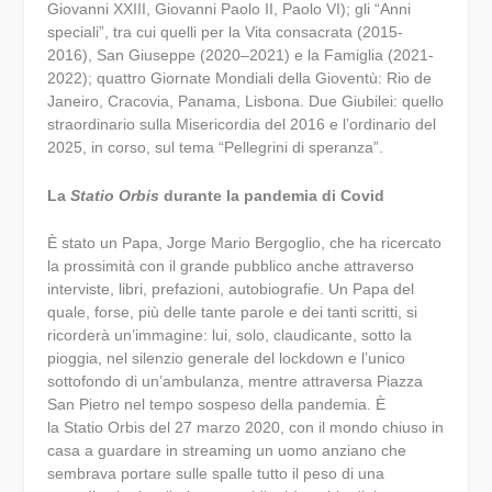
Giovanni XXIII, Giovanni Paolo II, Paolo VI); gli “Anni
speciali”, tra cui quelli per la Vita consacrata (2015-
2016), San Giuseppe (2020–2021) e la Famiglia (2021-
2022); quattro Giornate Mondiali della Gioventù: Rio de
Janeiro, Cracovia, Panama, Lisbona. Due Giubilei: quello
straordinario sulla Misericordia del 2016 e l’ordinario del
2025, in corso, sul tema “Pellegrini di speranza”.
La
Statio Orbis
durante la pandemia di Covid
È stato un Papa, Jorge Mario Bergoglio, che ha ricercato
la prossimità con il grande pubblico anche attraverso
interviste, libri, prefazioni, autobiografie. Un Papa del
quale, forse, più delle tante parole e dei tanti scritti, si
ricorderà un’immagine: lui, solo, claudicante, sotto la
pioggia, nel silenzio generale del lockdown e l’unico
sottofondo di un’ambulanza, mentre attraversa Piazza
San Pietro nel tempo sospeso della pandemia. È
la Statio Orbis del 27 marzo 2020, con il mondo chiuso in
casa a guardare in streaming un uomo anziano che
sembrava portare sulle spalle tutto il peso di una