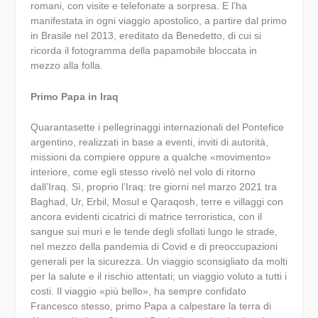
romani, con visite e telefonate a sorpresa. E l’ha
manifestata in ogni viaggio apostolico, a partire dal primo
in Brasile nel 2013, ereditato da Benedetto, di cui si
ricorda il fotogramma della papamobile bloccata in
mezzo alla folla.
Primo Papa in Iraq
Quarantasette i pellegrinaggi internazionali del Pontefice
argentino, realizzati in base a eventi, inviti di autorità,
missioni da compiere oppure a qualche «movimento»
interiore, come egli stesso rivelò nel volo di ritorno
dall’Iraq. Sì, proprio l’Iraq: tre giorni nel marzo 2021 tra
Baghad, Ur, Erbil, Mosul e Qaraqosh, terre e villaggi con
ancora evidenti cicatrici di matrice terroristica, con il
sangue sui muri e le tende degli sfollati lungo le strade,
nel mezzo della pandemia di Covid e di preoccupazioni
generali per la sicurezza. Un viaggio sconsigliato da molti
per la salute e il rischio attentati; un viaggio voluto a tutti i
costi. Il viaggio «più bello», ha sempre confidato
Francesco stesso, primo Papa a calpestare la terra di