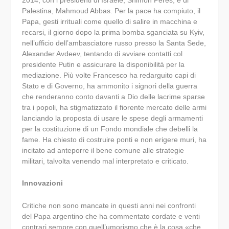
Palestina, Mahmoud Abbas. Per la pace ha compiuto, il
Papa, gesti irrituali come quello di salire in macchina e
recarsi, il giorno dopo la prima bomba sganciata su Kyiv,
nell’ufficio dell’ambasciatore russo presso la Santa Sede,
Alexander Avdeev, tentando di avviare contatti col
presidente Putin e assicurare la disponibilità per la
mediazione. Più volte Francesco ha redarguito capi di
Stato e di Governo, ha ammonito i signori della guerra
che renderanno conto davanti a Dio delle lacrime sparse
tra i popoli, ha stigmatizzato il fiorente mercato delle armi
lanciando la proposta di usare le spese degli armamenti
per la costituzione di un Fondo mondiale che debelli la
fame. Ha chiesto di costruire ponti e non erigere muri, ha
incitato ad anteporre il bene comune alle strategie
militari, talvolta venendo mal interpretato e criticato.
Innovazioni
Critiche non sono mancate in questi anni nei confronti
del Papa argentino che ha commentato cordate e venti
contrari sempre con quell’umorismo che è la cosa «che