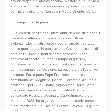
grandi tragedie di questo secolo». Resterà pure l’invito a
elaborare «onorevoli compromessi» come soluzioni ai
conflitti che dilaniano l’Europa, il Medio Oriente, l’Africa.
L’impegno per la pace
Quei conflitti, assillo degli ultimi anni, denunciati in appelli
roboanti e lettere a nunzi e popolazioni vittime di
violenze, alleviati attraverso video-chiamate – su tutte,
quella quotidiana alla parrocchia di Gaza – o missioni di
cardinali e l’invio di beni di prima necessità. «Non
pensavo di essere un Papa in tempo di guerra»,
confidava nel primo e unico podcast con i media vaticani
per il decennale dell’elezione. La pace è stato l’obiettivo
costante. Per la pace Papa Francesco ha chiesto
continuamente preghiere, indetto Giornate di digiuno e
orazione – per Siria, Libano, Afghanistan, Terra Santa –
che coinvolgessero i fedeli di ogni latitudine; ha
consacrato Russia e Ucraina al Cuore Immacolato di
Maria nel 2022; ha organizzato momenti storici come la
piantumazione di un ulivo nei Giardini Vaticani, l’8 giugno
2014, con i presidenti di Israele, Shimon Peres, e di