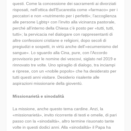
questi. Come la concessione dei sacramenti ai divorziati
risposati, nell’ottica dell’Eucarestia come «farmaco» per i
peccatori e non «nutrimento per i perfetti»; l’accoglienza
alle persone Lgbtq+ con l’invito alla vicinanza pastorale,
perché all’interno della Chiesa c’è posto per «tutti, tutti,
tutti»; la pervicacia nel dialogare con rappresentanti di
altre confessioni cristiane e religioni, dopo secoli di
pregiudizi e sospetti, in virtù anche dell’«ecumenismo del
sangue». Lo sguardo alla Cina, pure, con l’Accordo
provvisorio per le nomine dei vescovi, siglato nel 2019 e
rinnovato tre volte. Uno spiraglio di dialogo, tra inciampi
e riprese, con un «nobile popolo» che ha desiderato per
tutti questi anni visitare. Desiderio risalente alle
aspirazioni missionarie della gioventù.
Missionarietà e sinodalità
La missione, anche questo tema cardine. Anzi, la
«missionarietà», invito ricorrente di testi e omelie, di pari
passo con la «sinodalità», altro termine risuonato tante
volte in questi dodici anni. Alla «sinodalità» il Papa ha