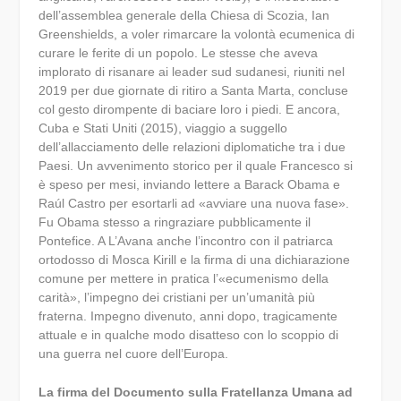
dell’assemblea generale della Chiesa di Scozia, Ian
Greenshields, a voler rimarcare la volontà ecumenica di
curare le ferite di un popolo. Le stesse che aveva
implorato di risanare ai leader sud sudanesi, riuniti nel
2019 per due giornate di ritiro a Santa Marta, concluse
col gesto dirompente di baciare loro i piedi. E ancora,
Cuba e Stati Uniti (2015), viaggio a suggello
dell’allacciamento delle relazioni diplomatiche tra i due
Paesi. Un avvenimento storico per il quale Francesco si
è speso per mesi, inviando lettere a Barack Obama e
Raúl Castro per esortarli ad «avviare una nuova fase».
Fu Obama stesso a ringraziare pubblicamente il
Pontefice. A L’Avana anche l’incontro con il patriarca
ortodosso di Mosca Kirill e la firma di una dichiarazione
comune per mettere in pratica l’«ecumenismo della
carità», l’impegno dei cristiani per un’umanità più
fraterna. Impegno divenuto, anni dopo, tragicamente
attuale e in qualche modo disatteso con lo scoppio di
una guerra nel cuore dell’Europa.
La firma del Documento sulla Fratellanza Umana ad