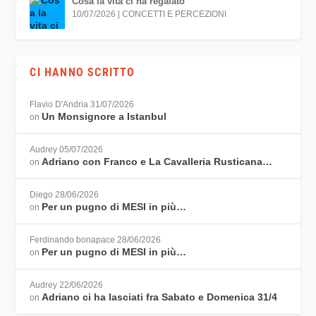
Cosa la vita ci ha regalato
10/07/2026
|
CONCETTI E PERCEZIONI
CI HANNO SCRITTO
Flavio D'Andria
31/07/2026
Un Monsignore a Istanbul
on
Audrey
05/07/2026
Adriano con Franco e La Cavalleria Rusticana…
on
Diego
28/06/2026
Per un pugno di MESI in più…
on
Ferdinando bonapace
28/06/2026
Per un pugno di MESI in più…
on
Audrey
22/06/2026
Adriano ci ha lasciati fra Sabato e Domenica 31/4
on