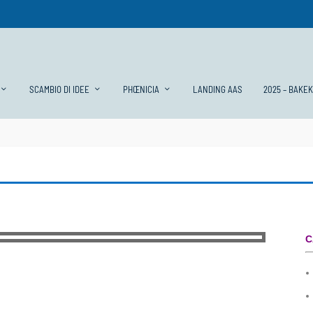
SCAMBIO DI IDEE
PHŒNICIA
LANDING AAS
2025 – BAKE
C