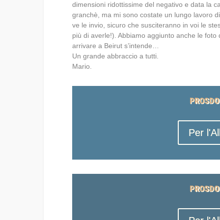
dimensioni ridottissime del negativo e data la c
granchè, ma mi sono costate un lungo lavoro di r
ve le invio, sicuro che susciteranno in voi le s
più di averle!). Abbiamo aggiunto anche le foto 
arrivare a Beirut s’intende…
Un grande abbraccio a tutti.
Mario.
PROSDO
Per l'A
PROSDO