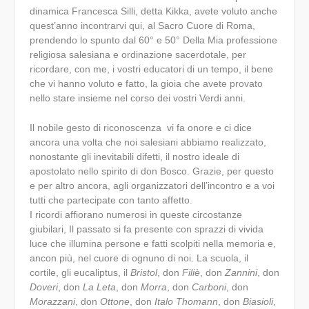
dinamica Francesca Silli, detta Kikka, avete voluto anche
quest’anno incontrarvi qui, al Sacro Cuore di Roma,
prendendo lo spunto dal 60° e 50° Della Mia professione
religiosa salesiana e ordinazione sacerdotale, per
ricordare, con me, i vostri educatori di un tempo, il bene
che vi hanno voluto e fatto, la gioia che avete provato
nello stare insieme nel corso dei vostri Verdi anni.
Il nobile gesto di riconoscenza vi fa onore e ci dice
ancora una volta che noi salesiani abbiamo realizzato,
nonostante gli inevitabili difetti, il nostro ideale di
apostolato nello spirito di don Bosco. Grazie, per questo
e per altro ancora, agli organizzatori dell’incontro e a voi
tutti che partecipate con tanto affetto.
I ricordi affiorano numerosi in queste circostanze
giubilari, Il passato si fa presente con sprazzi di vivida
luce che illumina persone e fatti scolpiti nella memoria e,
ancon più, nel cuore di ognuno di noi. La scuola, il
cortile, gli eucaliptus, il
Bristol
, don
Filiè
, don
Zannini
, don
Doveri
, don
La Leta
, don
Morra
, don
Carboni
, don
Morazzani
, don
Ottone
, don
Italo Thomann
, don
Biasioli
,