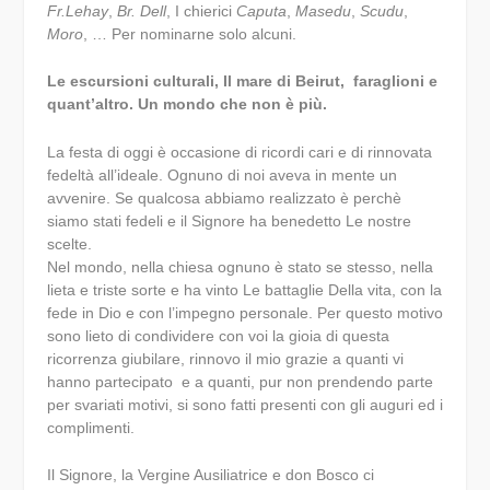
Fr.Lehay
,
Br. Dell
, I chierici
Caputa
,
Masedu
,
Scudu
,
Moro
, … Per nominarne solo alcuni.
Le escursioni culturali, Il mare di Beirut, faraglioni e
quant’altro. Un mondo che non è più.
La festa di oggi è occasione di ricordi cari e di rinnovata
fedeltà all’ideale. Ognuno di noi aveva in mente un
avvenire. Se qualcosa abbiamo realizzato è perchè
siamo stati fedeli e il Signore ha benedetto Le nostre
scelte.
Nel mondo, nella chiesa ognuno è stato se stesso, nella
lieta e triste sorte e ha vinto Le battaglie Della vita, con la
fede in Dio e con l’impegno personale. Per questo motivo
sono lieto di condividere con voi la gioia di questa
ricorrenza giubilare, rinnovo il mio grazie a quanti vi
hanno partecipato e a quanti, pur non prendendo parte
per svariati motivi, si sono fatti presenti con gli auguri ed i
complimenti.
Il Signore, la Vergine Ausiliatrice e don Bosco ci