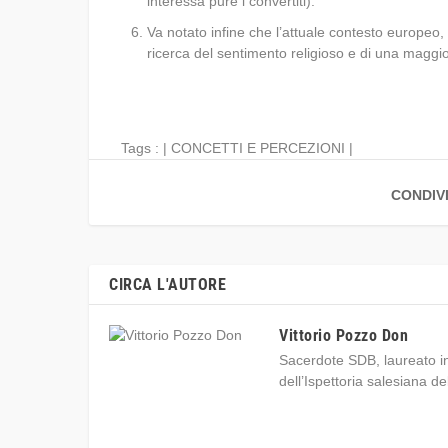
interessa pure i convertiti).
Va notato infine che l’attuale contesto europeo, 
ricerca del sentimento religioso e di una maggi
Tags : |
CONCETTI E PERCEZIONI
|
CONDIV
CIRCA L'AUTORE
Vittorio Pozzo Don
Sacerdote SDB, laureato in s
dell’Ispettoria salesiana d