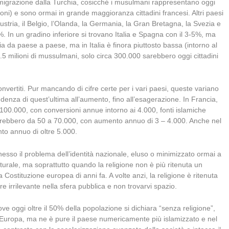
migrazione dalla Turchia, cosicché i musulmani rappresentano oggi
oni) e sono ormai in grande maggioranza cittadini francesi. Altri paesi
tria, il Belgio, l’Olanda, la Germania, la Gran Bretagna, la Svezia e
. In un gradino inferiore si trovano Italia e Spagna con il 3-5%, ma
 da paese a paese, ma in Italia è finora piuttosto bassa (intorno al
.5 milioni di mussulmani, solo circa 300.000 sarebbero oggi cittadini
vertiti. Pur mancando di cifre certe per i vari paesi, queste variano
ndenza di quest’ultima all’aumento, fino all’esagerazione. In Francia,
 100.000, con conversioni annue intorno ai 4.000, fonti islamiche
ia sarebbero da 50 a 70.000, con aumento annuo di 3 – 4.000. Anche nel
o annuo di oltre 5.000.
esso il problema dell’identità nazionale, eluso o minimizzato ormai a
culturale, ma soprattutto quando la religione non è più ritenuta un
la Costituzione europea di anni fa. A volte anzi, la religione è ritenuta
e irrilevante nella sfera pubblica e non trovarvi spazio.
ove oggi oltre il 50% della popolazione si dichiara “senza religione”,
 d’Europa, ma ne è pure il paese numericamente più islamizzato e nel