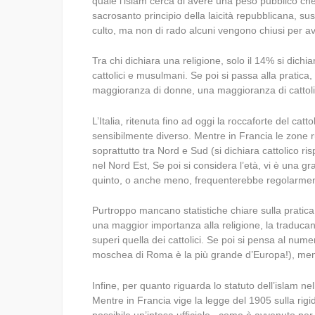
quale l’islam cerca di avere una peso pubblico che
sacrosanto principio della laicità repubblicana, su
culto, ma non di rado alcuni vengono chiusi per av
Tra chi dichiara una religione, solo il 14% si dich
cattolici e musulmani. Se poi si passa alla pratica
maggioranza di donne, una maggioranza di cattolici
L’Italia, ritenuta fino ad oggi la roccaforte del 
sensibilmente diverso. Mentre in Francia le zone rur
soprattutto tra Nord e Sud (si dichiara cattolico 
nel Nord Est, Se poi si considera l’età, vi è una g
quinto, o anche meno, frequenterebbe regolarmen
Purtroppo mancano statistiche chiare sulla pratica
una maggior importanza alla religione, la traducan
superi quella dei cattolici. Se poi si pensa al num
moschea di Roma è la più grande d’Europa!), mentr
Infine, per quanto riguarda lo statuto dell’islam nel
Mentre in Francia vige la legge del 1905 sulla rigid
possibile un’intesa ufficiale, come è avvenuto per 