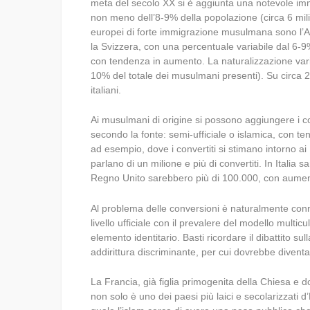
meta del secolo XX si è aggiunta una notevole im
non meno dell’8-9% della popolazione (circa 6 mili
europei di forte immigrazione musulmana sono l’Aus
la Svizzera, con una percentuale variabile dal 6-9%
con tendenza in aumento. La naturalizzazione varia
10% del totale dei musulmani presenti). Su circa 2
italiani.
Ai musulmani di origine si possono aggiungere i con
secondo la fonte: semi-ufficiale o islamica, con te
ad esempio, dove i convertiti si stimano intorno ai
parlano di un milione e più di convertiti. In Ital
Regno Unito sarebbero più di 100.000, con aument
Al problema delle conversioni è naturalmente conn
livello ufficiale con il prevalere del modello multi
elemento identitario. Basti ricordare il dibattito sul
addirittura discriminante, per cui dovrebbe diventar
La Francia, già figlia primogenita della Chiesa e d
non solo è uno dei paesi più laici e secolarizzati