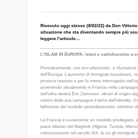
Ricevuto oggi stesso (8/02/22) da Don Vittori
situazione che sta diventando sempre più scur
leggere l’articolo…
L’ISLAM IN EUROPA: islam e cattolicesimo a co
Periodicamente, con toni allarmistici e sfumature d
dell’Europa. L’aumento di immigrati musulmani, regol
provoca reazioni o per lo meno interrogativi nell’o
avvenendo attualmente in Francia nella campagna p
dell’ultra-destra Éric Zemmour, ebreo di origini al
centro della sua campagna il tema dell’identità, ch
fallimento del modello assimilazionista, obiettivo di
La Francia è ovviamente un modello privilegiato, e 
paesi islamici del Magheb (Algeria, Tunisia, Maroc
colonizzazione nel secolo XIX, di cui gli immigrati 