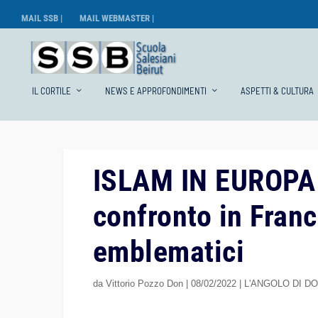
MAIL SSB |
MAIL WEBMASTER |
IL CORTILE
NEWS E APPROFONDIMENTI
ASPETTI & CULTURA
ISLAM IN EUROPA :
confronto in Franci
emblematici
da
Vittorio Pozzo Don
|
08/02/2022
|
L'ANGOLO DI D