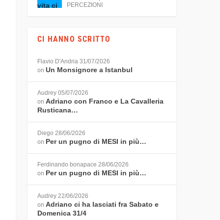
PERCEZIONI
CI HANNO SCRITTO
Flavio D'Andria
31/07/2026
Un Monsignore a Istanbul
on
Audrey
05/07/2026
Adriano con Franco e La Cavalleria
on
Rusticana…
Diego
28/06/2026
Per un pugno di MESI in più…
on
Ferdinando bonapace
28/06/2026
Per un pugno di MESI in più…
on
Audrey
22/06/2026
Adriano ci ha lasciati fra Sabato e
on
Domenica 31/4