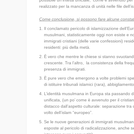
realizzato per la mancanza di unità nelle file dell’is
Come conclusione, si possono fare alcune constat
Il conclamato pericolo di islamizzazione dell’Euro
musulmani, statisticamente oggi non esiste e non
immigrati cristiani (delle varie confessioni) re
residenti: più della metà.
È vero che mentre le chiese si stanno svuotando 
crescente. Tra l’altro, la consistenza della freq
presenza di immigrati.
È pure vero che emergono a volte problemi specif
di istituire tribunali islamici (rara), abbigliamen
L’identità musulmana in Europa sta passando da u
unificata, (un po’ come è avvenuto per il cristia
distacco dall’aspetto culturale: separazione tra
volto dell’islam “europeo”.
Se le nuove generazioni di immigrati musulmani
esposte al pericolo di radicalizzazione, anche