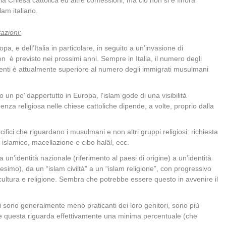
lam italiano.
azioni:
pa, e dell’Italia in particolare, in seguito a un’invasione di
 è previsto nei prossimi anni. Sempre in Italia, il numero degli
sidenti è attualmente superiore al numero degli immigrati musulmani
un po’ dappertutto in Europa, l’islam gode di una visibilità
uenza religiosa nelle chiese cattoliche dipende, a volte, proprio dalla
ici che riguardano i musulmani e non altri gruppi religiosi: richiesta
to islamico, macellazione e cibo halâl, ecc.
n’identità nazionale (riferimento al paesi di origine) a un’identità
nesimo), da un “islam civiltà” a un “islam religione”, con progressivo
 cultura e religione. Sembra che potrebbe essere questo in avvenire il
 sono generalmente meno praticanti dei loro genitori, sono più
 se questa riguarda effettivamente una minima percentuale (che