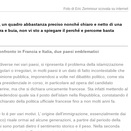
Foto di Eric Zemmour scovata su internet
o, un quadro abbastanza preciso nonché chiaro e netto di una
a e buia, non vi sto a spiegare il perché e percome basta
nfronto in Francia e Italia, due paesi emblematici
iverse nei vari paesi, si ripresenta il problema della islamizzazione
ari o irregolari, in molti paesi è un dato di fatto incontestabile che
pinione pubblica, imponendosi a volte nel dibattito politico, come sta
residenziale in corso, in particolare ad opera del candidato
gerine, ma che si dichiara unicamente francese. Sta infatti mettendo al
iedendosi quale sia il posto dell’islam nella Repubblica, constatando il
chiarato della politica ufficiale francese fino a non molti anni fa.
lo è per vari motivi. L’ origine dell’immigrazione, essenzialmente dai
co) risale ormai ad alcune generazioni, a partire dal periodo della
si sono portati dietro il sentimento storico e il peso. Nella seconda