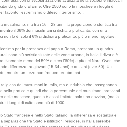
 contrasta con la secolarizzazione avanzata della società e intacca il
scitando grida d’allarme. Olre 2500 sono le moschee e i luoghi di
er favorito l’estremismo o difeso il terrorismo…
iara musulmano, ma tra i 16 – 29 anni, la proporzione è identica tra
, mentre il 38% dei musulmani si dichiara praticante, con una
 non lo è: solo il 6% si dichiara praticante, più o meno regolare.
cattolicesimo per la presenza del papa a Roma, presenta un quadro
ali sono più scristianizzate delle zone urbane, in Italia il divario è
rispettivamente meno del 50% e circa l’80%) e più nel Nord-Ovest che
rande differenza tra giovani (15-34 anni) e anziani (over 50). Un
te, mentre un terzo non frequenterebbe mai.
 religiosa dei musulmani in Italia, ma è indubbio che, assegnando
o nella pratica e quindi che la percentuale dei musulmani praticanti
ero delle moschee, questo è assai limitato: solo una dozzina, (ma la
e i luoghi di culto sono più di 1000.
lo Stato francese e nello Stato italiano, la differenza è sostanziale.
a separazione tra Stato e istituzioni religiose, in Italia sarebbe
la Chiesa cattolica ed altre confessioni, ma ciò non si è finora