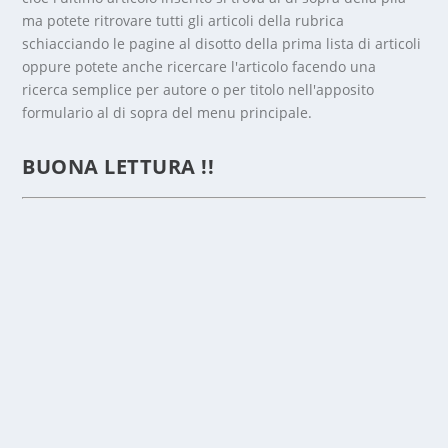
ma potete ritrovare tutti gli articoli della rubrica
schiacciando le pagine al disotto della prima lista di articoli
oppure potete anche ricercare l'articolo facendo una
ricerca semplice per autore o per titolo nell'apposito
formulario al di sopra del menu principale.
BETLE
MME, 6
BUONA LETTURA !!
GENN
AIO
2024:
EPIFAN
IA NEL
SEGNO
DI
PAOLO
VI