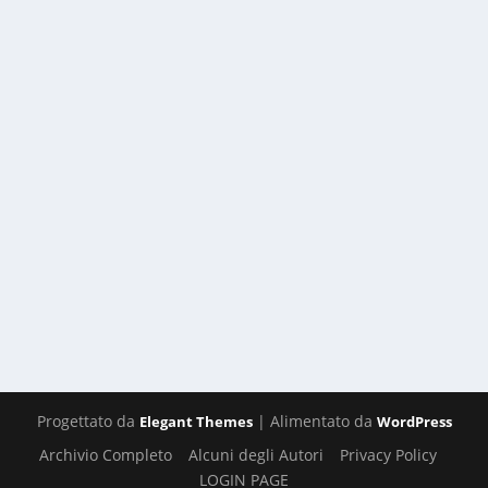
EZRA COLLECTIVE
di
Diego
|
08/01/2024
|
IL GIRADISCHI
|
0
Un sound incredibile, moderno e allo stesso tempo di
anni fa, tutto un programma…
PER SAPERNE DI PIÙ
Progettato da
| Alimentato da
Elegant Themes
WordPress
Archivio Completo
Alcuni degli Autori
Privacy Policy
LOGIN PAGE