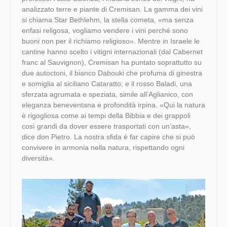
analizzato terre e piante di Cremisan. La gamma dei vini
si chiama Star Bethlehm, la stella cometa, «ma senza
enfasi religosa, vogliamo vendere i vini perché sono
buoni non per il richiamo religioso». Mentre in Israele le
cantine hanno scelto i vitigni internazionali (dal Cabernet
franc al Sauvignon), Cremisan ha puntato soprattutto su
due autoctoni, il bianco Dabouki che profuma di ginestra
e somiglia al siciliano Cataratto; e il rosso Baladi, una
sferzata agrumata e speziata, simile all’Aglianico, con
eleganza beneventana e profondità irpina. «Qui la natura
è rigogliosa come ai tempi della Bibbia e dei grappoli
così grandi da dover essere trasportati con un’asta»,
dice don Pietro. La nostra sfida è far capire che si può
convivere in armonia nella natura, rispettando ogni
diversità».