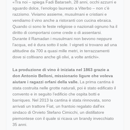
«Tra noi – spiega Fadi Batarseh, 28 anni, occhi azzurri e
sguardo dolce, l’enologo laureato a Viterbo – non c’è
razzismo. Viviamo assieme, musulmani e cristiani e
vendiamo il vino anche a ristoranti con cucina ebraica.
Quando ci sono le feste religiose o nazionali ognuno ha il
diritto di comportarsi come crede o di assentarsi.
Durante il Ramadan i musulmani non bevono neppure
l’acqua, ed è dura sotto il sole. I vigneti si trovano ad una
altitudine da 700 a quasi mille metri, in terrazzamenti
dove si coltivano anche gli olivi, a volte antichi».
La produzione di vino è iniziata nel 1863 grazie a
don Antonio Belloni, missionario ligure che voleva
aiutare i ragazzi orfani della valle.
La prima cantina è
stata costruita nelle grotte naturali, poi è stato edificato il
convento e in seguito l’edificio che ospita botti e
barriques. Nel 2013 la cantina è stata rinnovata, sono
arrivati un trattore Fiat, un frantoio regalato dall’ex
sindaco di Orvieto Stefano Cimicchi, un distillatore
piemontese con il quale si ricava un brandy invecchiato
35 anni.