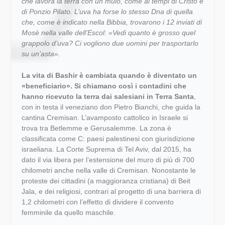
che lavora la terra con un mulo, come ai tempi di Cristo e
di Ponzio Pilato. L’uva ha forse lo stesso Dna di quella
che, come è indicato nella Bibbia, trovarono i 12 inviati di
Mosè nella valle dell’Escol: «Vedi quanto è grosso quel
grappolo d’uva? Ci vogliono due uomini per trasportarlo
su un’asta».
La vita di Bashir è cambiata quando è diventato un
«beneficiario». Si chiamano così i contadini che
hanno ricevuto la terra dai salesiani in Terra Santa
,
con in testa il veneziano don Pietro Bianchi, che guida la
cantina Cremisan. L’avamposto cattolico in Israele si
trova tra Betlemme e Gerusalemme. La zona è
classificata come C: paesi palestinesi con giurisdizione
israeliana. La Corte Suprema di Tel Aviv, dal 2015, ha
dato il via libera per l’estensione del muro di più di 700
chilometri anche nella valle di Cremisan. Nonostante le
proteste dei cittadini (a maggioranza cristiana) di Beit
Jala, e dei religiosi, contrari al progetto di una barriera di
1,2 chilometri con l’effetto di dividere il convento
femminile da quello maschile.