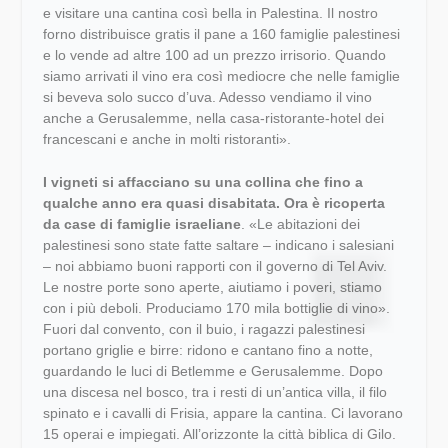
e visitare una cantina così bella in Palestina. Il nostro
forno distribuisce gratis il pane a 160 famiglie palestinesi
e lo vende ad altre 100 ad un prezzo irrisorio. Quando
siamo arrivati il vino era così mediocre che nelle famiglie
si beveva solo succo d’uva. Adesso vendiamo il vino
anche a Gerusalemme, nella casa-ristorante-hotel dei
francescani e anche in molti ristoranti».
I vigneti si affacciano su una collina che fino a
qualche anno era quasi disabitata. Ora è ricoperta
da case di famiglie israeliane
. «Le abitazioni dei
palestinesi sono state fatte saltare – indicano i salesiani
– noi abbiamo buoni rapporti con il governo di Tel Aviv.
Le nostre porte sono aperte, aiutiamo i poveri, stiamo
con i più deboli. Produciamo 170 mila bottiglie di vino».
Fuori dal convento, con il buio, i ragazzi palestinesi
portano griglie e birre: ridono e cantano fino a notte,
guardando le luci di Betlemme e Gerusalemme. Dopo
una discesa nel bosco, tra i resti di un’antica villa, il filo
spinato e i cavalli di Frisia, appare la cantina. Ci lavorano
15 operai e impiegati. All’orizzonte la città biblica di Gilo.