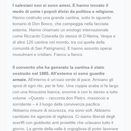
I salesiani non si sono arresi. E hanno trovato il
modo di unire i popoli divisi da politica e religione.
Hanno costruito una grande cantina, sotto lo sguardo
bonario di Don Bosco, che campeggia nella facciata
esterna. Hanno chiamato un enologo internazionale
come Riccardo Cotarella (lo stesso di D’Alema, Vespa e
di altre 120 cantine nel mondo, tra cui quella della
comunità di San Patrignano). E hanno assunto operai
musulmani e cristiani. Fianco a fianco.
Il convento che ha generato la cantina è stato
costruito nel 1885. All’esterno ci sono guardie
armate.
All’interno è un’oasi verde di pace. Arrivano gli
sposi di ogni rito, per le foto. Una coppia araba si fa largo
con una limousine bianca, enorme e con lo stereo a tutto
volume. «Questo – racconta don Pietro, massiccio e
sorridente – è il luogo della convivenza pacifica .
Abbiamo misure di sicurezza, ma sono soft. Abbiamo
cambiato tre agenzie di vigilanza. Ci siamo liberati degli
sceriffi con giubbotto anti proiettile che urlavano tutto il
giorno. La gente della valle è orgogliosa di poter lavorare