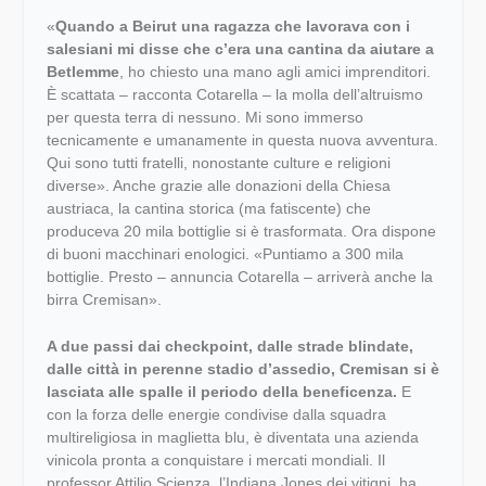
«
Quando a Beirut una ragazza che lavorava con i
salesiani mi disse che c’era una cantina da aiutare a
Betlemme
, ho chiesto una mano agli amici imprenditori.
È scattata – racconta Cotarella – la molla dell’altruismo
per questa terra di nessuno. Mi sono immerso
tecnicamente e umanamente in questa nuova avventura.
Qui sono tutti fratelli, nonostante culture e religioni
diverse». Anche grazie alle donazioni della Chiesa
austriaca, la cantina storica (ma fatiscente) che
produceva 20 mila bottiglie si è trasformata. Ora dispone
di buoni macchinari enologici. «Puntiamo a 300 mila
bottiglie. Presto – annuncia Cotarella – arriverà anche la
birra Cremisan».
A due passi dai checkpoint, dalle strade blindate,
dalle città in perenne stadio d’assedio, Cremisan si è
lasciata alle spalle il periodo della beneficenza.
E
con la forza delle energie condivise dalla squadra
multireligiosa in maglietta blu, è diventata una azienda
vinicola pronta a conquistare i mercati mondiali. Il
professor Attilio Scienza, l’Indiana Jones dei vitigni, ha