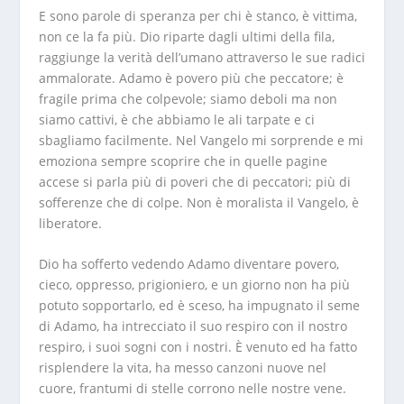
E sono parole di speranza per chi è stanco, è vittima,
non ce la fa più. Dio riparte dagli ultimi della fila,
raggiunge la verità dell’umano attraverso le sue radici
ammalorate. Adamo è povero più che peccatore; è
fragile prima che colpevole; siamo deboli ma non
siamo cattivi, è che abbiamo le ali tarpate e ci
sbagliamo facilmente. Nel Vangelo mi sorprende e mi
emoziona sempre scoprire che in quelle pagine
accese si parla più di poveri che di peccatori; più di
sofferenze che di colpe. Non è moralista il Vangelo, è
liberatore.
Dio ha sofferto vedendo Adamo diventare povero,
cieco, oppresso, prigioniero, e un giorno non ha più
potuto sopportarlo, ed è sceso, ha impugnato il seme
di Adamo, ha intrecciato il suo respiro con il nostro
respiro, i suoi sogni con i nostri. È venuto ed ha fatto
risplendere la vita, ha messo canzoni nuove nel
cuore, frantumi di stelle corrono nelle nostre vene.