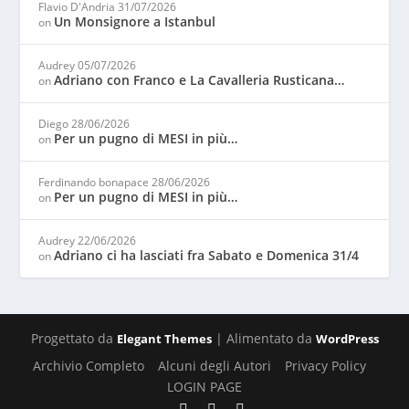
Flavio D'Andria
31/07/2026
Un Monsignore a Istanbul
on
Audrey
05/07/2026
Adriano con Franco e La Cavalleria Rusticana…
on
Diego
28/06/2026
Per un pugno di MESI in più…
on
Ferdinando bonapace
28/06/2026
Per un pugno di MESI in più…
on
Audrey
22/06/2026
Adriano ci ha lasciati fra Sabato e Domenica 31/4
on
Progettato da
| Alimentato da
Elegant Themes
WordPress
Archivio Completo
Alcuni degli Autori
Privacy Policy
LOGIN PAGE