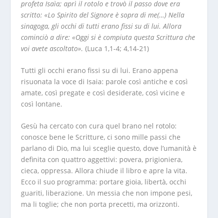
profeta Isaìa; aprì il rotolo e trovò il passo dove era
scritto: «Lo Spirito del Signore è sopra di me(…) Nella
sinagoga, gli occhi di tutti erano fissi su di lui. Allora
cominciò a dire: «Oggi si è compiuta questa Scrittura che
voi avete ascoltato».
(Luca 1,1-4; 4,14-21)
Tutti gli occhi erano fissi su di lui. Erano appena
risuonata la voce di Isaia: parole così antiche e così
amate, così pregate e così desiderate, così vicine e
così lontane.
Gesù ha cercato con cura quel brano nel rotolo:
conosce bene le Scritture, ci sono mille passi che
parlano di Dio, ma lui sceglie questo, dove l’umanità è
definita con quattro aggettivi: povera, prigioniera,
cieca, oppressa. Allora chiude il libro e apre la vita.
Ecco il suo programma: portare gioia, libertà, occhi
guariti, liberazione. Un messia che non impone pesi,
ma li toglie; che non porta precetti, ma orizzonti.