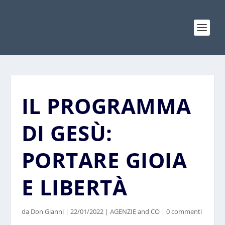
IL PROGRAMMA
DI GESÙ:
PORTARE GIOIA
E LIBERTÀ
da
Don Gianni
|
22/01/2022
|
AGENZIE and CO
|
0 commenti