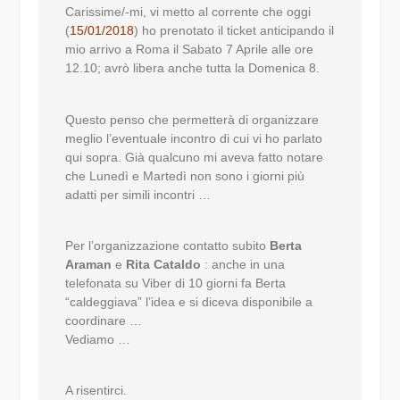
Carissime/-mi, vi metto al corrente che oggi
(
15/01/2018
) ho prenotato il ticket
anticipando il
mio arrivo a Roma il Sabato 7 Aprile alle ore
12.10; avrò libera anche tutta la Domenica 8
.
Questo penso che permetterà di organizzare
meglio l’eventuale incontro di cui vi ho parlato
qui sopra. Già qualcuno mi aveva fatto notare
che Lunedì e Martedì non sono i giorni più
adatti per simili incontri …
Per l’organizzazione contatto subito
Berta
Araman
e
Rita Cataldo
: anche in una
telefonata su Viber di 10 giorni fa Berta
“caldeggiava” l’idea e si diceva disponibile a
coordinare …
Vediamo …
A risentirci.