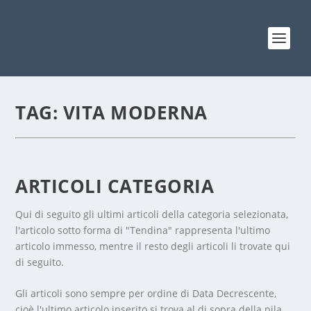
TAG:
VITA MODERNA
ARTICOLI CATEGORIA
Qui di seguito gli ultimi articoli della categoria selezionata,
l'articolo sotto forma di "Tendina" rappresenta l'ultimo
articolo immesso, mentre il resto degli articoli li trovate qui
di seguito.
Gli articoli sono sempre per ordine di Data Decrescente,
cioè l'ultimo articolo inserito si trova al di sopra della pila