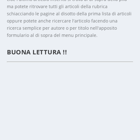
ma potete ritrovare tutti gli articoli della rubrica
schiacciando le pagine al disotto della prima lista di articoli
oppure potete anche ricercare l'articolo facendo una
ricerca semplice per autore o per titolo nell'apposito
formulario al di sopra del menu principale.
GUDET
A, LE
BUONA LETTURA !!
CAPRE
CON
GLI
OCCHI
A
MAND
ORLA
ED UN
FORM
AGGIO
DA
PRIMO
PREMI
O!