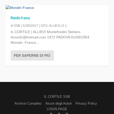
Mondin Franco
di
SSB
|
31/05/2017
|
1972
,
ALLIEVI
|
0
IL CORTILE | ALLIEVI Montefredini Stefano
fmond1@hotmail.com 1972 PADOVA 01/06/1954
Mondin Franco...
PER SAPERNE DI PIÙ
IL CORTILE SSB
Archivio Completo
Alcuni degli Autori
Privacy Policy
LOGIN PAGE