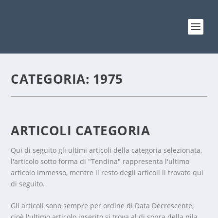
CATEGORIA:
1975
ARTICOLI CATEGORIA
Qui di seguito gli ultimi articoli della categoria selezionata,
l'articolo sotto forma di "Tendina" rappresenta l'ultimo
articolo immesso, mentre il resto degli articoli li trovate qui
di seguito.
Gli articoli sono sempre per ordine di Data Decrescente,
cioè l'ultimo articolo inserito si trova al di sopra della pila