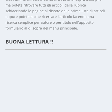
ma potete ritrovare tutti gli articoli della rubrica
schiacciando le pagine al disotto della prima lista di articoli
oppure potete anche ricercare l'articolo facendo una
ricerca semplice per autore o per titolo nell'apposito
formulario al di sopra del menu principale.
VICINA
NZA
BUONA LETTURA !!
BRUNA
POPOLANI GRAZIELLA
di
SSB
|
23/10/2018
|
1975
,
ALLIEVI
|
1