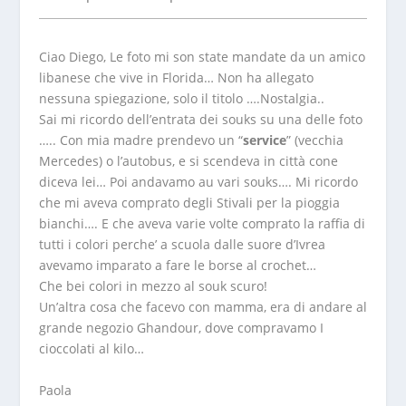
Ciao Diego, Le foto mi son state mandate da un amico
libanese che vive in Florida… Non ha allegato
nessuna spiegazione, solo il titolo ….Nostalgia..
Sai mi ricordo dell’entrata dei souks su una delle foto
….. Con mia madre prendevo un “
service
” (vecchia
Mercedes) o l’autobus, e si scendeva in città cone
diceva lei… Poi andavamo au vari souks…. Mi ricordo
che mi aveva comprato degli Stivali per la pioggia
bianchi…. E che aveva varie volte comprato la raffia di
tutti i colori perche’ a scuola dalle suore d’Ivrea
avevamo imparato a fare le borse al crochet…
Che bei colori in mezzo al souk scuro!
Un’altra cosa che facevo con mamma, era di andare al
grande negozio Ghandour, dove compravamo I
cioccolati al kilo…
Paola