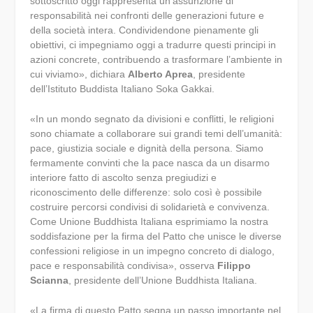
sottoscritto oggi rappresenta un’assunzione di
responsabilità nei confronti delle generazioni future e
della società intera. Condividendone pienamente gli
obiettivi, ci impegniamo oggi a tradurre questi principi in
azioni concrete, contribuendo a trasformare l’ambiente in
cui viviamo», dichiara
Alberto Aprea
, presidente
dell’Istituto Buddista Italiano Soka Gakkai.
«In un mondo segnato da divisioni e conflitti, le religioni
sono chiamate a collaborare sui grandi temi dell’umanità:
pace, giustizia sociale e dignità della persona. Siamo
fermamente convinti che la pace nasca da un disarmo
interiore fatto di ascolto senza pregiudizi e
riconoscimento delle differenze: solo così è possibile
costruire percorsi condivisi di solidarietà e convivenza.
Come Unione Buddhista Italiana esprimiamo la nostra
soddisfazione per la firma del Patto che unisce le diverse
confessioni religiose in un impegno concreto di dialogo,
pace e responsabilità condivisa», osserva
Filippo
Scianna
, presidente dell’Unione Buddhista Italiana.
«La firma di questo Patto segna un passo importante nel