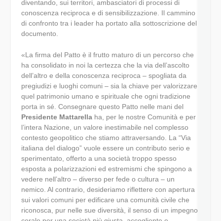
diventando, sui territori, ambasciatori di processi di
conoscenza reciproca e di sensibilizzazione. Il cammino
di confronto tra i leader ha portato alla sottoscrizione del
documento.
«La firma del Patto è il frutto maturo di un percorso che
ha consolidato in noi la certezza che la via dell’ascolto
dell’altro e della conoscenza reciproca – spogliata da
pregiudizi e luoghi comuni – sia la chiave per valorizzare
quel patrimonio umano e spirituale che ogni tradizione
porta in sé. Consegnare questo Patto nelle mani del
Presidente Mattarella
ha, per le nostre Comunità e per
l’intera Nazione, un valore inestimabile nel complesso
contesto geopolitico che stiamo attraversando. La “Via
italiana del dialogo” vuole essere un contributo serio e
sperimentato, offerto a una società troppo spesso
esposta a polarizzazioni ed estremismi che spingono a
vedere nell’altro – diverso per fede o cultura – un
nemico. Al contrario, desideriamo riflettere con apertura
sui valori comuni per edificare una comunità civile che
riconosca, pur nelle sue diversità, il senso di un impegno
corale per una società più giusta, accogliente e