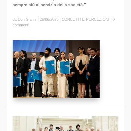
sempre più al servizio della società.”
da
Don Gianni
|
26/06/2026
|
CONCETTI E PERCEZIONI
|
0
commenti