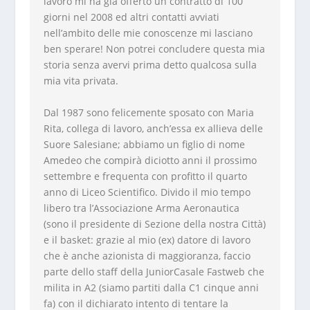
lavoro mi ha già offerto un contratto di 100
giorni nel 2008 ed altri contatti avviati
nell’ambito delle mie conoscenze mi lasciano
ben sperare! Non potrei concludere questa mia
storia senza avervi prima detto qualcosa sulla
mia vita privata.
Dal 1987 sono felicemente sposato con Maria
Rita, collega di lavoro, anch’essa ex allieva delle
Suore Salesiane; abbiamo un figlio di nome
Amedeo che compirà diciotto anni il prossimo
settembre e frequenta con profitto il quarto
anno di Liceo Scientifico. Divido il mio tempo
libero tra l’Associazione Arma Aeronautica
(sono il presidente di Sezione della nostra Città)
e il basket: grazie al mio (ex) datore di lavoro
che è anche azionista di maggioranza, faccio
parte dello staff della JuniorCasale Fastweb che
milita in A2 (siamo partiti dalla C1 cinque anni
fa) con il dichiarato intento di tentare la