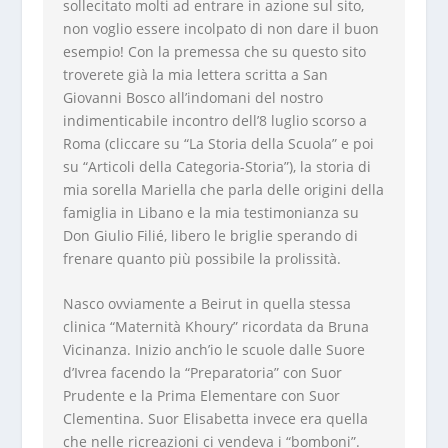
sollecitato molti ad entrare in azione sul sito,
non voglio essere incolpato di non dare il buon
esempio! Con la premessa che su questo sito
troverete già la mia lettera scritta a San
Giovanni Bosco all’indomani del nostro
indimenticabile incontro dell’8 luglio scorso a
Roma (cliccare su “La Storia della Scuola” e poi
su “Articoli della Categoria-Storia”), la storia di
mia sorella Mariella che parla delle origini della
famiglia in Libano e la mia testimonianza su
Don Giulio Filié, libero le briglie sperando di
frenare quanto più possibile la prolissità.
Nasco ovviamente a Beirut in quella stessa
clinica “Maternità Khoury” ricordata da Bruna
Vicinanza. Inizio anch’io le scuole dalle Suore
d’Ivrea facendo la “Preparatoria” con Suor
Prudente e la Prima Elementare con Suor
Clementina. Suor Elisabetta invece era quella
che nelle ricreazioni ci vendeva i “bomboni”.