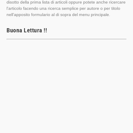
disotto della prima lista di articoli oppure potete anche ricercare
l'articolo facendo una ricerca semplice per autore o per titolo
nell'apposito formulario al di sopra del menu principale.
Buona Lettura !!
Basatni
Moham
med
(Baba)
Zanotto Alessandro
di
SSB
|
15/01/2019
|
1969
,
ALLIEVI
|
1
IL CORTILE | ALLIEVI Basatni Mohammed (Baba)
alessandro_zanotto@yahoo.it 1969 ROMA 15/01/1951...