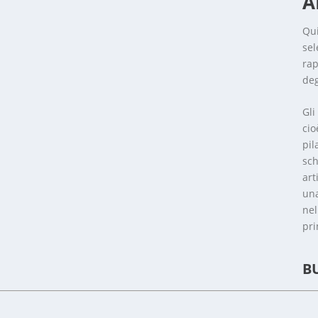
A
Qui
sel
rap
deg
Gli
cio
pil
sch
art
una
nel
pri
B