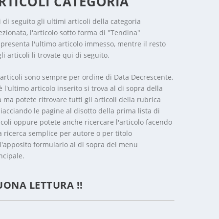
RTICOLI CATEGORIA
 di seguito gli ultimi articoli della categoria
ezionata, l'articolo sotto forma di "Tendina"
presenta l'ultimo articolo immesso, mentre il resto
li articoli li trovate qui di seguito.
 articoli sono sempre per ordine di Data Decrescente,
è l'ultimo articolo inserito si trova al di sopra della
a ma potete ritrovare tutti gli articoli della rubrica
iacciando le pagine al disotto della prima lista di
icoli oppure potete anche ricercare l'articolo facendo
 ricerca semplice per autore o per titolo
l'apposito formulario al di sopra del menu
ncipale.
UONA LETTURA !!