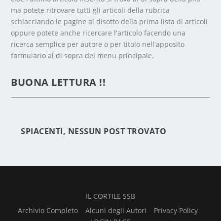
ma potete ritrovare tutti gli articoli della rubrica
schiacciando le pagine al disotto della prima lista di articoli
oppure potete anche ricercare l'articolo facendo una
ricerca semplice per autore o per titolo nell'apposito
formulario al di sopra del menu principale.
CONTI
PIERGI
BUONA LETTURA !!
ORGIO
SPIACENTI, NESSUN POST TROVATO
IL CORTILE SSB
Archivio Completo
Alcuni degli Autori
Privacy Policy