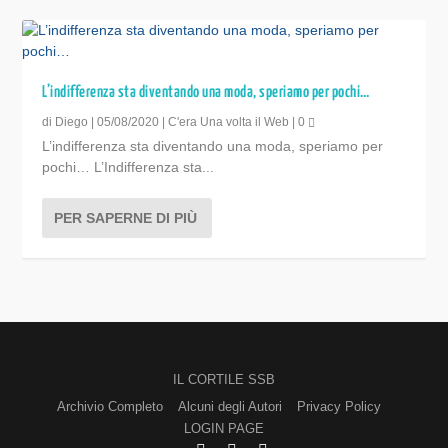
L’indifferenza sta diventando una moda, speriamo per pochi…
di
Diego
|
05/08/2020
|
C'era Una volta il Web
|
0
L’indifferenza sta diventando una moda, speriamo per
pochi… L’Indifferenza sta...
PER SAPERNE DI PIÙ
IL CORTILE SSB
Archivio Completo
Alcuni degli Autori
Privacy Policy
LOGIN PAGE