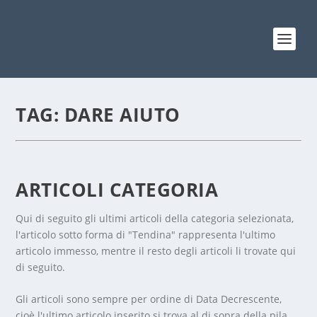
TAG:
DARE AIUTO
ARTICOLI CATEGORIA
Qui di seguito gli ultimi articoli della categoria selezionata,
l'articolo sotto forma di "Tendina" rappresenta l'ultimo
articolo immesso, mentre il resto degli articoli li trovate qui
di seguito.
Gli articoli sono sempre per ordine di Data Decrescente,
cioè l'ultimo articolo inserito si trova al di sopra della pila