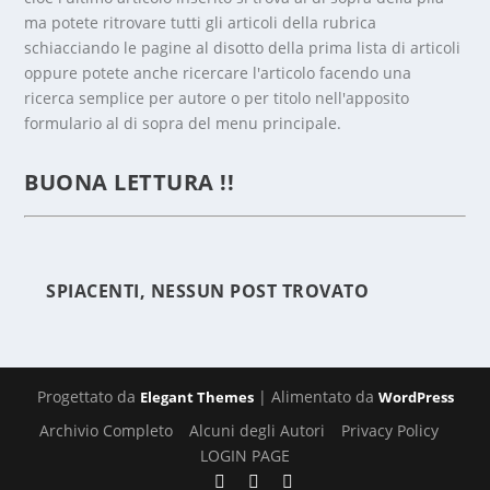
ma potete ritrovare tutti gli articoli della rubrica
schiacciando le pagine al disotto della prima lista di articoli
oppure potete anche ricercare l'articolo facendo una
ricerca semplice per autore o per titolo nell'apposito
formulario al di sopra del menu principale.
DUE
SENZA
BUONA LETTURA !!
TETTO
ED UN
MILIO
NARIO
SPIACENTI, NESSUN POST TROVATO
Progettato da
| Alimentato da
Elegant Themes
WordPress
Archivio Completo
Alcuni degli Autori
Privacy Policy
LOGIN PAGE