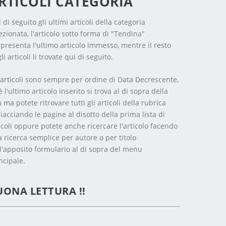
RTICOLI CATEGORIA
 di seguito gli ultimi articoli della categoria
ezionata, l'articolo sotto forma di "Tendina"
presenta l'ultimo articolo immesso, mentre il resto
li articoli li trovate qui di seguito.
 articoli sono sempre per ordine di Data Decrescente,
è l'ultimo articolo inserito si trova al di sopra della
a ma potete ritrovare tutti gli articoli della rubrica
iacciando le pagine al disotto della prima lista di
icoli oppure potete anche ricercare l'articolo facendo
 ricerca semplice per autore o per titolo
l'apposito formulario al di sopra del menu
ncipale.
UONA LETTURA !!