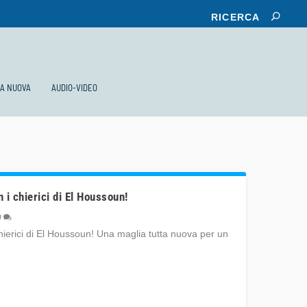
KA NUOVA
AUDIO-VIDEO
 i chierici di El Houssoun!
0
hierici di El Houssoun! Una maglia tutta nuova per un