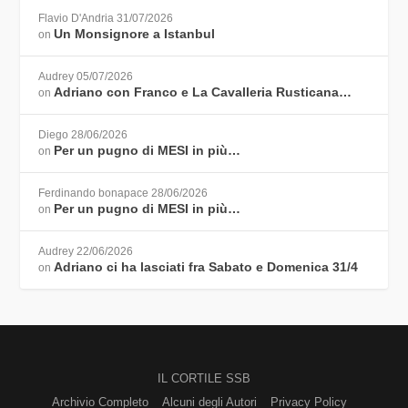
Flavio D'Andria
31/07/2026
Un Monsignore a Istanbul
on
Audrey
05/07/2026
Adriano con Franco e La Cavalleria Rusticana…
on
Diego
28/06/2026
Per un pugno di MESI in più…
on
Ferdinando bonapace
28/06/2026
Per un pugno di MESI in più…
on
Audrey
22/06/2026
Adriano ci ha lasciati fra Sabato e Domenica 31/4
on
IL CORTILE SSB
Archivio Completo
Alcuni degli Autori
Privacy Policy