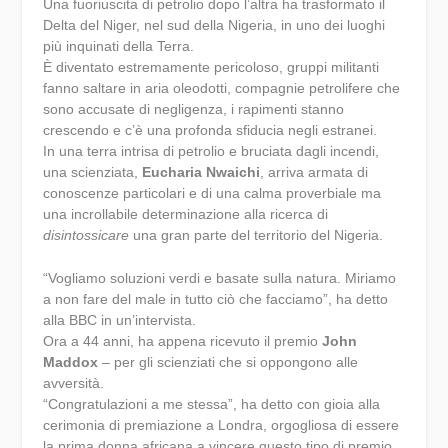
Una fuoriuscita di petrolio dopo l’altra ha trasformato il
Delta del Niger, nel sud della Nigeria, in uno dei luoghi
più inquinati della Terra.
È diventato estremamente pericoloso, gruppi militanti
fanno saltare in aria oleodotti, compagnie petrolifere che
sono accusate di negligenza, i rapimenti stanno
crescendo e c’è una profonda sfiducia negli estranei.
In una terra intrisa di petrolio e bruciata dagli incendi,
una scienziata,
Eucharia Nwaichi
, arriva armata di
conoscenze particolari e di una calma proverbiale ma
una incrollabile determinazione alla ricerca di
disintossicare
una gran parte del territorio del Nigeria.
“Vogliamo soluzioni verdi e basate sulla natura. Miriamo
a non fare del male in tutto ciò che facciamo”, ha detto
alla BBC in un’intervista.
Ora a 44 anni, ha appena ricevuto il premio
John
Maddox
– per gli scienziati che si oppongono alle
avversità.
“Congratulazioni a me stessa”, ha detto con gioia alla
cerimonia di premiazione a Londra, orgogliosa di essere
la prima donna africana a vincere questo tipo di premio.