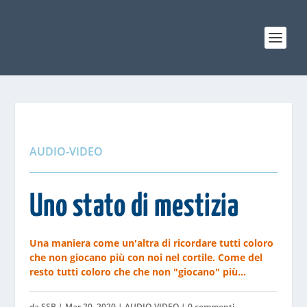
AUDIO-VIDEO
Uno stato di mestizia
Una maniera come un'altra di ricordare tutti coloro
che non giocano più con noi nel cortile. Come del
resto tutti coloro che che non "giocano" più...
da
SSB
|
Mar 20, 2020
|
AUDIO-VIDEO
|
0 commenti